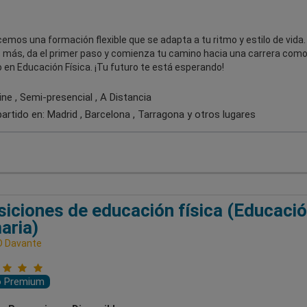
emos una formación flexible que se adapta a tu ritmo y estilo de vida.
 más, da el primer paso y comienza tu camino hacia una carrera com
en Educación Física. ¡Tu futuro te está esperando!
ne , Semi-presencial , A Distancia
artido en:
Madrid , Barcelona , Tarragona
y otros lugares
iciones de educación física (Educaci
aria)
D Davante
o Premium