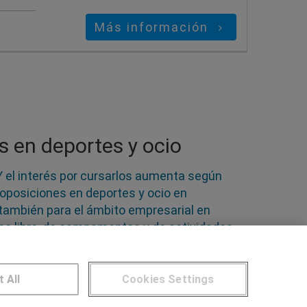
Más información
s en deportes y ocio
Y el interés por cursarlos aumenta según
oposiciones en deportes y ocio en
 también para el ámbito empresarial en
po libre, de campamentos y de actividades
tivos pueden encontrar salidas en
portiva de centros públicos y privados
t All
Cookies Settings