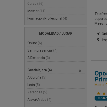
Curso
(26)
Master
(11)
Te ofrec
Formación Profesional
(4)
esperes
Maestro 
MODALIDAD / LUGAR
Onli
Imp
Online
(6)
Semi-presencial
(4)
A Distancia
(3)
Guadalajara
(4)
Opos
A Coruña
(5)
Prim
León
(5)
Master
Zaragoza
(5)
Centr
Álava/Araba
(4)