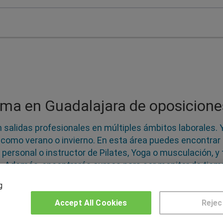
ama en Guadalajara de oposicione
 salidas profesionales en múltiples ámbitos laborales. 
como verano o invierno. En esta área puedes encontrar 
personal o instructor de Pilates, Yoga o musculación, y
s. Además, encontrarás cursos para ser monitor de tiem
 laboral son muy amplias, ya que los profesionales depor
g
 sector del turismo, en centros de salud o en gestión de
Accept All Cookies
Rejec