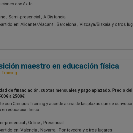
iciones con éxito.
ne , Semi-presencial , A Distancia
artido en:
Alicante/Alacant , Barcelona , Vizcaya/Bizkaia
y otros lu
ición maestro en educación física
Training
idad de financiación, cuotas mensuales y pago aplazado. Precio del
500€ a 2500€
te con Campus Training y accede a una de las plazas que se convocan
 en educación física.
-presencial , Online , Presencial
artido en:
Valencia , Navarra , Pontevedra
y otros lugares