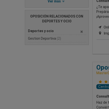
Consult
Ver más
¿Te apa
Prepára
OPOSICIÓN RELACIONADOS CON
¡Aprove
DEPORTES Y OCIO
Onli
Deportes y ocio
Imp
Gestion Deportiva
(2)
Opos
Master
Centr
Consult
Haz de t
Conviér