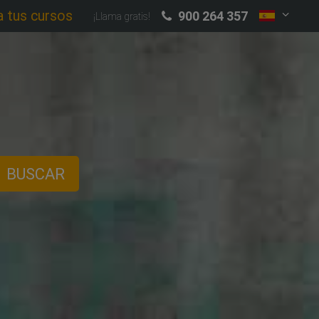
a tus cursos
900 264 357
¡Llama gratis!
BUSCAR