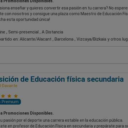
a Promociones Disponibles.
siona enseñar y quieres convertir esa pasión en tu carrera? No esper
te con nosotros y consigue una plaza como Maestro de Educación Fís
cha esta oportunidad única!
ne , Semi-presencial , A Distancia
artido en:
Alicante/Alacant , Barcelona , Vizcaya/Bizkaia
y otros lu
ición de Educación física secundaria
D Davante
o Premium
a Promociones Disponibles.
u pasión por el deporte una carrera estable en la educación pública.
tete en profesor de Educación Física en secundaria y prepárate para s