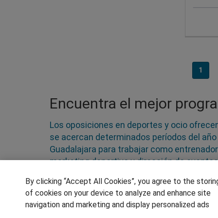
1
Encuentra el mejor progr
Los oposiciones en deportes y ocio ofrecen
se acercan determinados períodos del año 
Guadalajara para trabajar como entrenador 
marketing deportivo y dirección de evento
culturales. Las posibilidades de inserción
By clicking “Accept All Cookies”, you agree to the storin
numerosos centros de ocio y deporte, en el
of cookies on your device to analyze and enhance site
navigation and marketing and display personalized ads