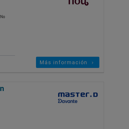
 No
o
Más información
ón