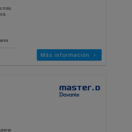
es más.
ica.
gares
Más información
uperar