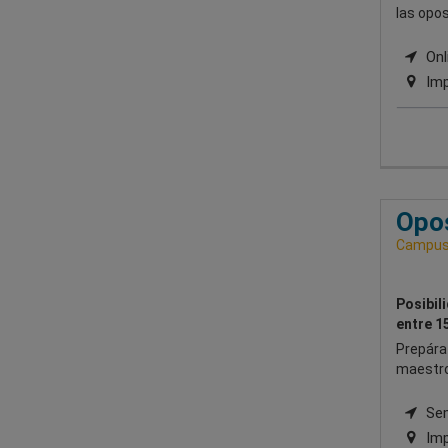
las opos
Onli
Imp
Opos
Campus 
Posibil
entre 1
Prepára
maestro
Semi
Imp