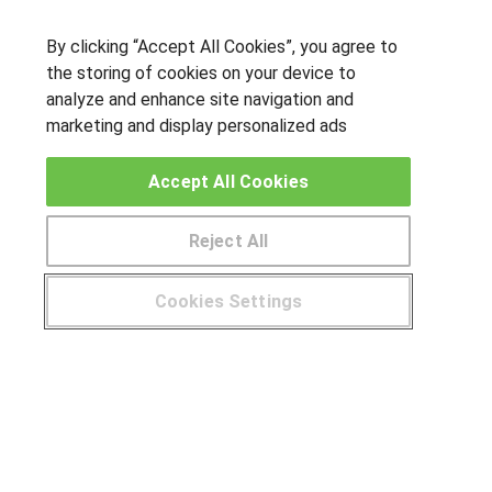
By clicking “Accept All Cookies”, you agree to
OTROS GRUPOS DE INTERES
the storing of cookies on your device to
analyze and enhance site navigation and
Muro de los idiomas
marketing and display personalized ads
Hablemos de empleo
Locos por las becas
Accept All Cookies
CENTROS DE FORMACIÓN
Reject All
Publicar cursos
Cookies Settings
USUARIOS
¿Tienes alguna duda?
900 264 357
Aviso legal
Canal ético
© Aprendemas.com -
Aviso legal