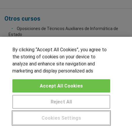
Otros cursos
Oposiciones de Técnicos Auxiliares de Informática de
Estado
Oposiciones de Tramitación y Auxilio Judicial
By clicking “Accept All Cookies”, you agree to
Oposiciones Tropa y Marinería
the storing of cookies on your device to
Oposición Cuerpo de Gestión de la Administración Civil del
analyze and enhance site navigation and
Estado
marketing and display personalized ads
Oposición de guardia civil
Accept All Cookies
Ver todos los cursos de Flou
Reject All
Contacta ahora con el centro
Pide más información al centro
Cookies Settings
Nombre
¿Tienes alguna duda?
900 264 357