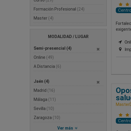
Formación Profesional
(24)
Centr
Master
(4)
Fortale
exigente
MODALIDAD / LUGAR
Onli
Semi-presencial
(4)
Imp
Online
(49)
A Distancia
(6)
Jaén
(4)
Opos
Madrid
(16)
salu
Málaga
(11)
Master
Sevilla
(10)
Zaragoza
(10)
Centr
Ver más