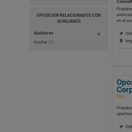
Consult
Prepárat
atención
OPOSICIÓN RELACIONADOS CON
en el se
AUXILIARES
Auxiliares
Onli
Imp
Auxiliar
(3)
Opos
Corp
Flou
Prepárat
oportun
Onli