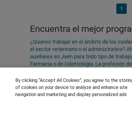
1
Encuentra el mejor progra
¿Quieres trabajar en el ámbito de los cuida
el sector veterinario o el administrativo? 
auxiliares en Jaén para todo tipo de trabajo
Farmacia o de Odontología. La profesión del
organizada por lo que las salidas profesion
Puedes hacer un curso presencial o bajo l
By clicking “Accept All Cookies”, you agree to the storin
of cookies on your device to analyze and enhance site
navigation and marketing and display personalized ads
SÍGUENOS EN LAS REDES