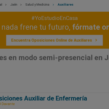
al
Jaén
Salud y Medicina
Auxiliares
#YoEstudioEnCasa
nada frene tu futuro,
fórmate on
Encuentra Oposiciones Online de Auxiliares
res en modo semi-presencial en 
iciones Auxiliar de Enfermería
D Davante