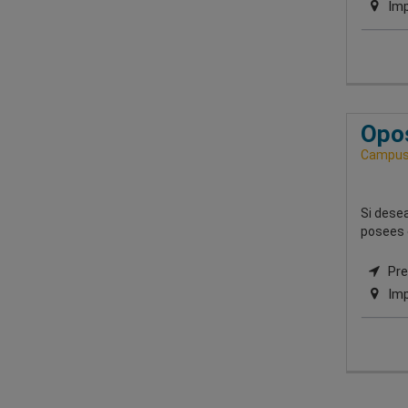
Imp
Opos
Campus 
Si desea
posees 
Pres
Imp