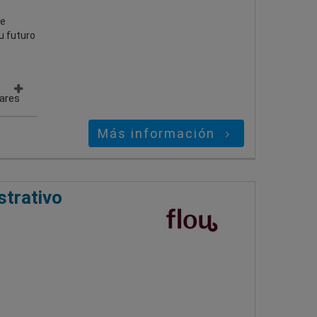
de
u futuro
gares
Más información
strativo