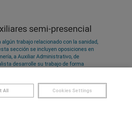
iliares semi-presencial
 algún trabajo relacionado con la sanidad,
n esta sección se incluyen oposiciones en
ería, a Auxiliar Administrativo, de
lista desarrolle su trabajo de forma
 de lo más variadas y en múltiples sectores.
t All
Cookies Settings
NTROS DE FORMACIÓN
Publicar cursos
UARIOS