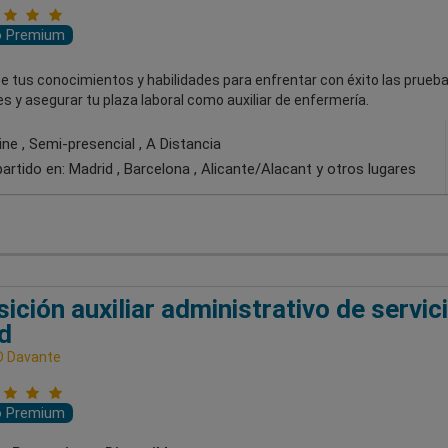
o Premium
ce tus conocimientos y habilidades para enfrentar con éxito las prue
s y asegurar tu plaza laboral como auxiliar de enfermería.
ne , Semi-presencial , A Distancia
artido en:
Madrid , Barcelona , Alicante/Alacant
y otros lugares
ición auxiliar administrativo de servic
d
D Davante
o Premium