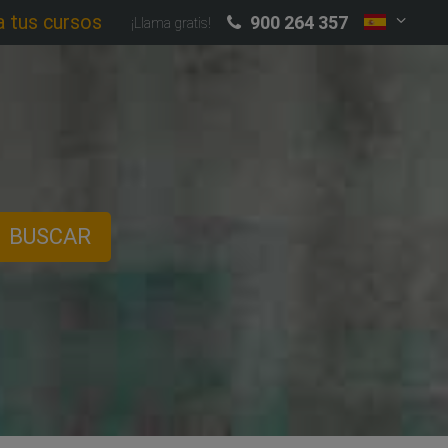
a tus cursos
900 264 357
¡Llama gratis!
BUSCAR