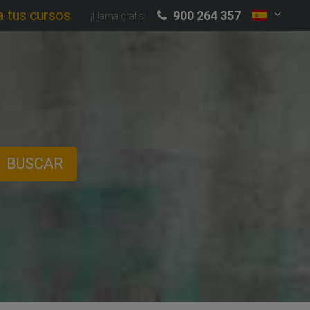
a tus cursos
900 264 357
¡Llama gratis!
BUSCAR