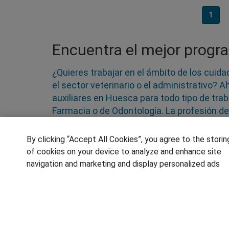
1
Encuentra el mejor progr
¿Quieres trabajar en el ámbito de los cuida
el sector veterinario o el administrativo? 
auxiliares en Huesca para todo tipo de traba
Farmacia o de Odontología. La profesión del
organizada por lo que las salidas profesion
Puedes hacer un curso presencial o bajo l
By clicking “Accept All Cookies”, you agree to the storin
of cookies on your device to analyze and enhance site
navigation and marketing and display personalized ads
SÍGUENOS EN LAS REDES