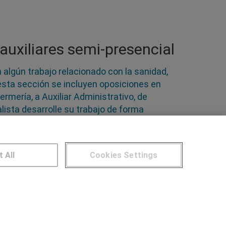
uxiliares semi-presencial
 algún trabajo relacionado con la sanidad,
n esta sección se incluyen oposiciones en
ermería, a Auxiliar Administrativo, de
lista desarrolle su trabajo de forma
 de lo más variadas y en múltiples sectores.
t All
Cookies Settings
NTROS DE FORMACIÓN
Publicar cursos
UARIOS