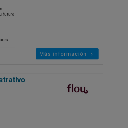
de
u futuro
gares
Más información
strativo