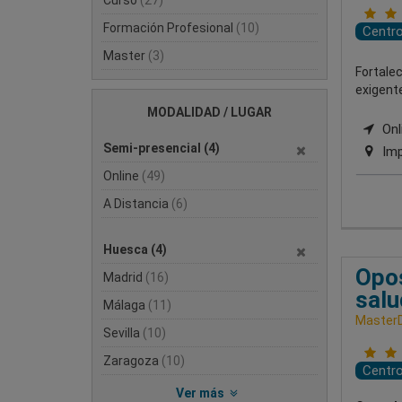
Formación Profesional
(10)
Centr
Master
(3)
Fortale
exigente
MODALIDAD / LUGAR
Onli
Semi-presencial
(4)
Imp
Online
(49)
A Distancia
(6)
Huesca
(4)
Opos
Madrid
(16)
salu
Málaga
(11)
Master
Sevilla
(10)
Zaragoza
(10)
Centr
Ver más