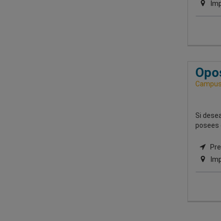
Imp
Opos
Campus 
Si desea
posees 
Pres
Imp