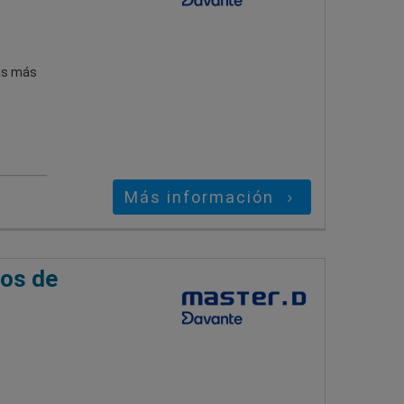
bas más
Más información
ios de