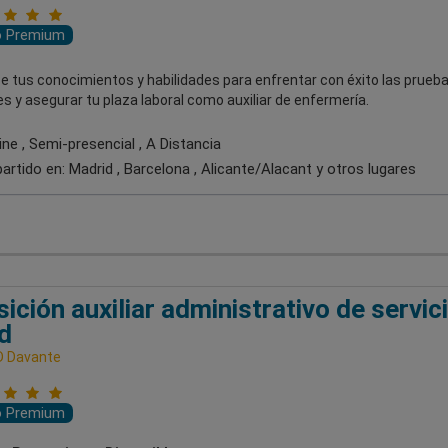
o Premium
ce tus conocimientos y habilidades para enfrentar con éxito las prue
s y asegurar tu plaza laboral como auxiliar de enfermería.
ne , Semi-presencial , A Distancia
artido en:
Madrid , Barcelona , Alicante/Alacant
y otros lugares
ición auxiliar administrativo de servic
d
D Davante
o Premium