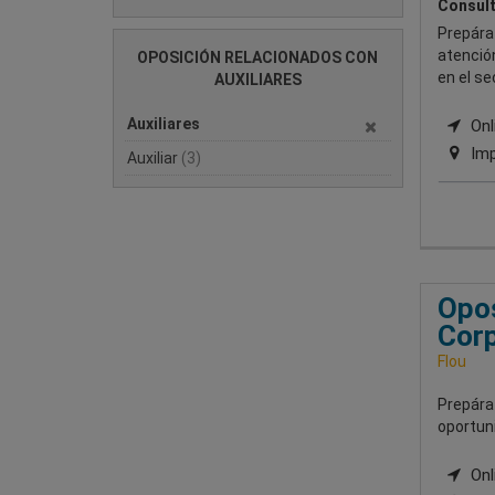
Consult
Prepárat
atención
OPOSICIÓN RELACIONADOS CON
en el se
AUXILIARES
Auxiliares
Onli
Imp
Auxiliar
(3)
Opos
Corp
Flou
Prepárat
oportun
Onli