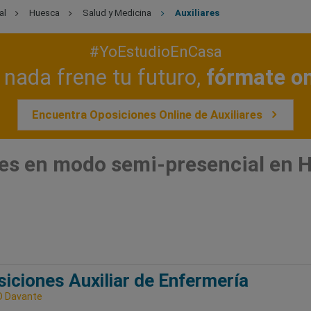
al
Huesca
Salud y Medicina
Auxiliares
#YoEstudioEnCasa
nada frene tu futuro,
fórmate on
Encuentra Oposiciones Online de Auxiliares
res en modo semi-presencial en 
iciones Auxiliar de Enfermería
D Davante