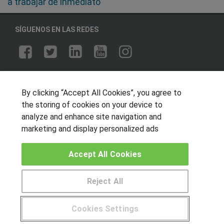
a trabajar de inmediato
SÍGUENOS EN LAS REDES
OTROS GRUPOS DE INTERES
By clicking “Accept All Cookies”, you agree to
Muro de los idiomas
the storing of cookies on your device to
Hablemos de empleo
analyze and enhance site navigation and
Locos por las becas
marketing and display personalized ads
CENTROS DE FORMACIÓN
Accept All Cookies
Publicar cursos
Reject All
USUARIOS
Cookies Settings
Aviso legal
¿Tienes alguna duda?
900 264 357