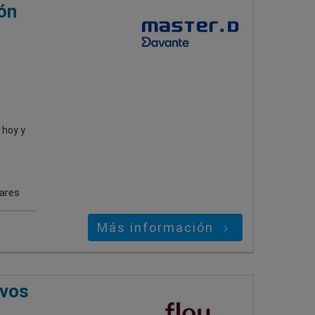
ón
 hoy y
gares
Más información
ivos