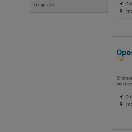
Onli
Lengua
(5)
Imp
Opos
Flou
Si te ap
con tu 
Onli
Imp