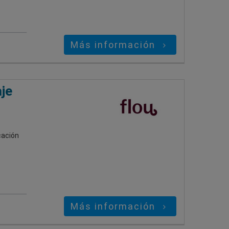
Más información
je
cación
Más información