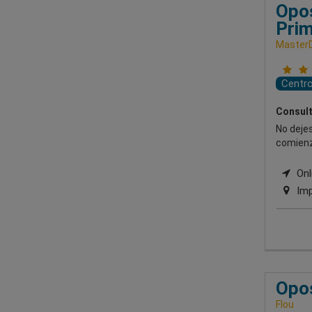
Opos
Prim
Master
Centr
Consult
No dejes
comienz
Onli
Imp
Opos
Flou