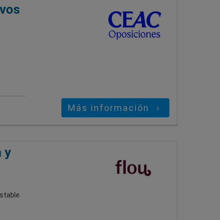
ivos
Más información
 y
stable