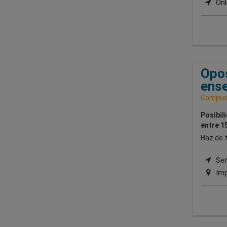
Onl
Opos
ense
Campus 
Posibil
entre 1
Haz de t
Semi
Imp