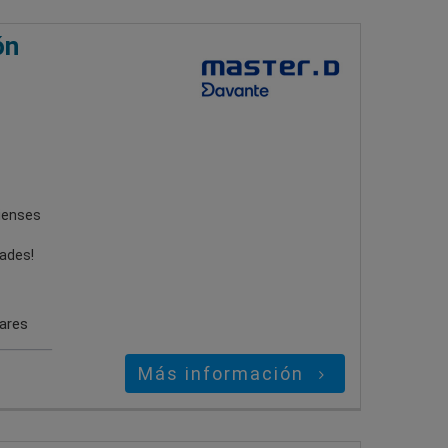
ón
pienses
dades!
gares
Más información