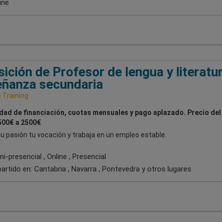
ine
ición de Profesor de lengua y literatu
ñanza secundaria
Training
idad de financiación, cuotas mensuales y pago aplazado. Precio del
500€ a 2500€
u pasión tu vocación y trabaja en un empleo estable.
-presencial , Online , Presencial
artido en:
Cantabria , Navarra , Pontevedra
y otros lugares