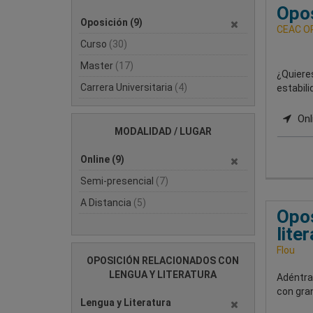
Opos
Oposición
(9)
CEAC O
Curso
(30)
Master
(17)
¿Quieres
Carrera Universitaria
(4)
estabili
Onl
MODALIDAD / LUGAR
Online
(9)
Semi-presencial
(7)
A Distancia
(5)
Opos
lite
Flou
OPOSICIÓN RELACIONADOS CON
LENGUA Y LITERATURA
Adéntra
con gra
Lengua y Literatura