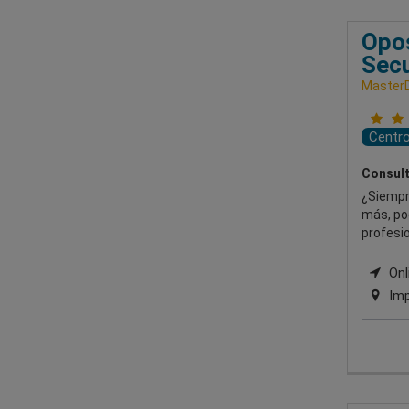
Opos
Secu
Master
Centr
Consult
¿Siempr
más, po
profesio
Onli
Imp