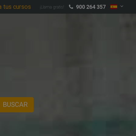
a tus cursos
900 264 357
¡Llama gratis!
BUSCAR