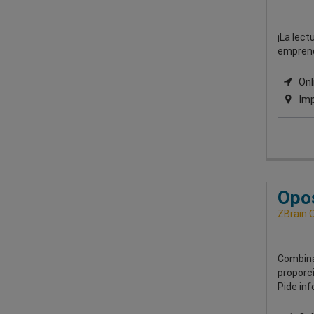
¡La lect
emprend
Onli
Imp
Opos
ZBrain 
Combina
proporc
Pide in