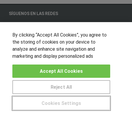
SÍGUENOS EN LAS REDES
By clicking “Accept All Cookies”, you agree to
OTROS GRUPOS DE INTERES
the storing of cookies on your device to
analyze and enhance site navigation and
Muro de los idiomas
marketing and display personalized ads
Hablemos de empleo
Locos por las becas
Accept All Cookies
CENTROS DE FORMACIÓN
Reject All
Publicar cursos
Cookies Settings
USUARIOS
¿Tienes alguna duda?
900 264 357
Aviso legal
Canal ético