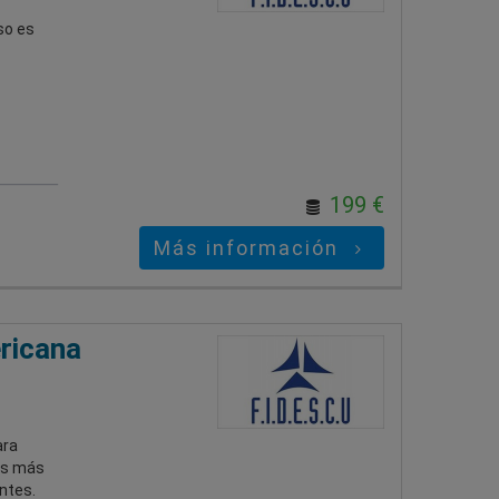
so es
199 €
Más información
ricana
ara
es más
ntes.