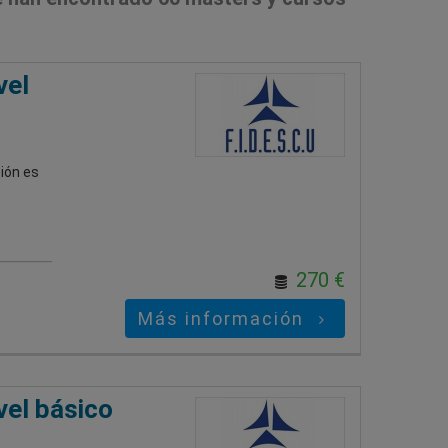
vel
ión es
270 €
Más información
vel básico