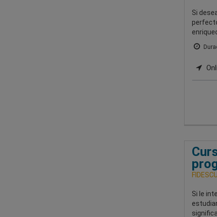
Si desea
perfecto
enrique
Durac
Onl
Curs
prog
FIDESCU-
Si le in
estudia
signific