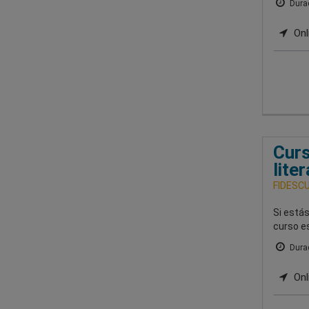
Durac
Onl
Curs
lite
FIDESCU-
Si estás
curso es
Durac
Onl