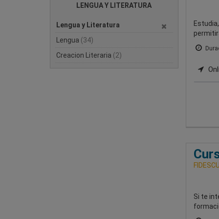
LENGUA Y LITERATURA
Estudia
Lengua y Literatura
permiti
Lengua
(34)
Durac
Creacion Literaria
(2)
Onl
Curs
FIDESCU-
Si te in
formació