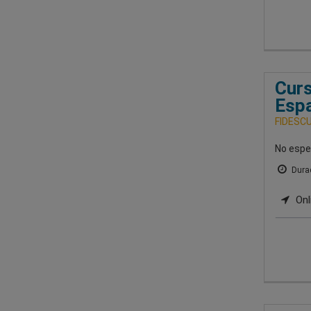
Curs
Esp
FIDESCU-
No espe
Durac
Onl