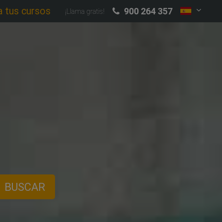
a tus cursos
900 264 357
¡Llama gratis!
BUSCAR