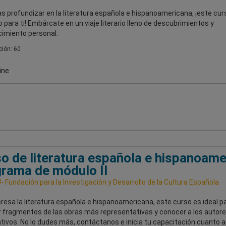
s profundizar en la literatura española e hispanoamericana, ¡este cur
 para ti! Embárcate en un viaje literario lleno de descubrimientos y
cimiento personal.
ión: 60
ine
o de literatura española e hispanoame
rama de módulo II
 Fundación para la Investigación y Desarrollo de la Cultura Española
teresa la literatura española e hispanoamericana, este curso es ideal p
r fragmentos de las obras más representativas y conocer a los autor
ativos. No lo dudes más, contáctanos e inicia tu capacitación cuanto a