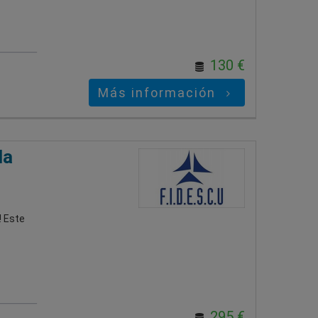
130 €
Más información
la
! Este
295 €