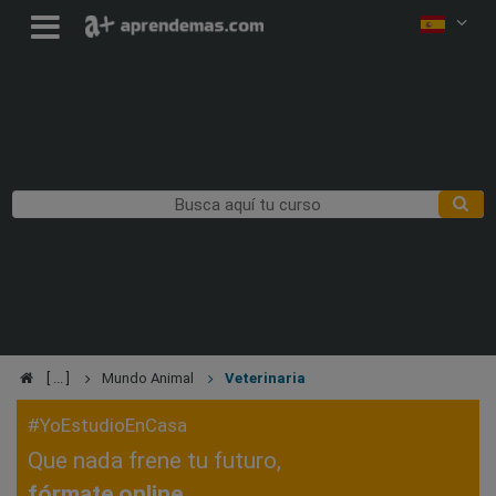
Mundo Animal
Veterinaria
#YoEstudioEnCasa
Que nada frene tu futuro,
fórmate online