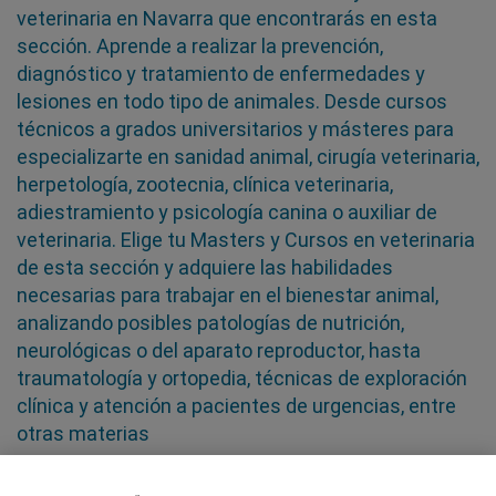
veterinaria en Navarra que encontrarás en esta
sección. Aprende a realizar la prevención,
diagnóstico y tratamiento de enfermedades y
lesiones en todo tipo de animales. Desde cursos
técnicos a grados universitarios y másteres para
especializarte en sanidad animal, cirugía veterinaria,
herpetología, zootecnia, clínica veterinaria,
adiestramiento y psicología canina o auxiliar de
veterinaria. Elige tu Masters y Cursos en veterinaria
de esta sección y adquiere las habilidades
necesarias para trabajar en el bienestar animal,
analizando posibles patologías de nutrición,
neurológicas o del aparato reproductor, hasta
traumatología y ortopedia, técnicas de exploración
clínica y atención a pacientes de urgencias, entre
otras materias
SÍGUENOS EN LAS REDES