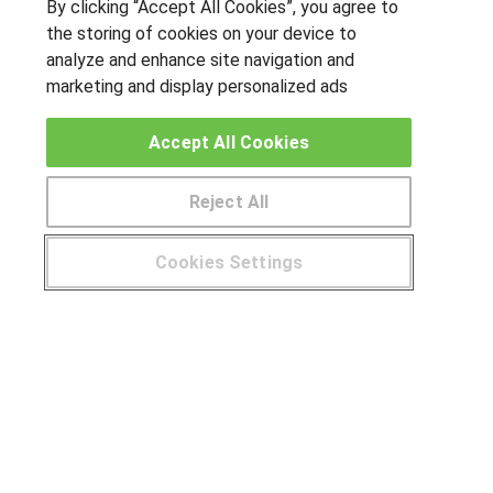
By clicking “Accept All Cookies”, you agree to
the storing of cookies on your device to
analyze and enhance site navigation and
marketing and display personalized ads
OTROS GRUPOS DE INTERES
Accept All Cookies
Muro de los idiomas
Hablemos de empleo
Reject All
Locos por las becas
Cookies Settings
CENTROS DE FORMACIÓN
¿Tienes alguna duda?
900 264 357
Publicar cursos
USUARIOS
Aviso legal
Canal ético