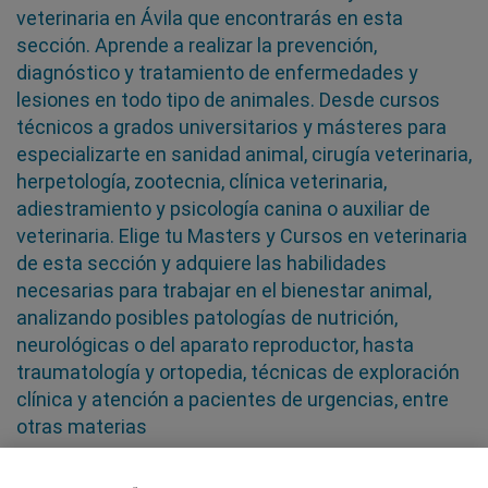
veterinaria en Ávila que encontrarás en esta
sección. Aprende a realizar la prevención,
diagnóstico y tratamiento de enfermedades y
lesiones en todo tipo de animales. Desde cursos
técnicos a grados universitarios y másteres para
especializarte en sanidad animal, cirugía veterinaria,
herpetología, zootecnia, clínica veterinaria,
adiestramiento y psicología canina o auxiliar de
veterinaria. Elige tu Masters y Cursos en veterinaria
de esta sección y adquiere las habilidades
necesarias para trabajar en el bienestar animal,
analizando posibles patologías de nutrición,
neurológicas o del aparato reproductor, hasta
traumatología y ortopedia, técnicas de exploración
clínica y atención a pacientes de urgencias, entre
otras materias
SÍGUENOS EN LAS REDES