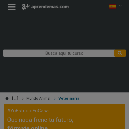
Mundo Animal
Veterinaria
#YoEstudioEnCasa
Que nada frene tu futuro,
fórmate online