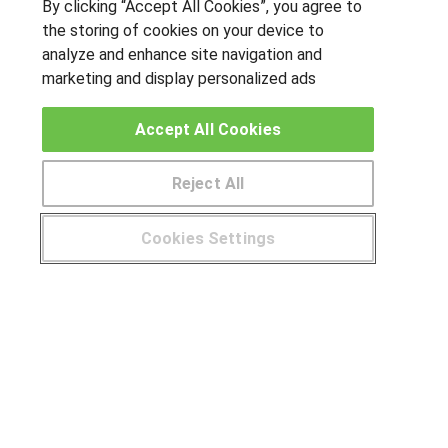
By clicking “Accept All Cookies”, you agree to
the storing of cookies on your device to
analyze and enhance site navigation and
marketing and display personalized ads
OTROS GRUPOS DE INTERES
Accept All Cookies
Muro de los idiomas
Hablemos de empleo
Reject All
Locos por las becas
Cookies Settings
CENTROS DE FORMACIÓN
¿Tienes alguna duda?
900 264 357
Publicar cursos
USUARIOS
Aviso legal
Canal ético