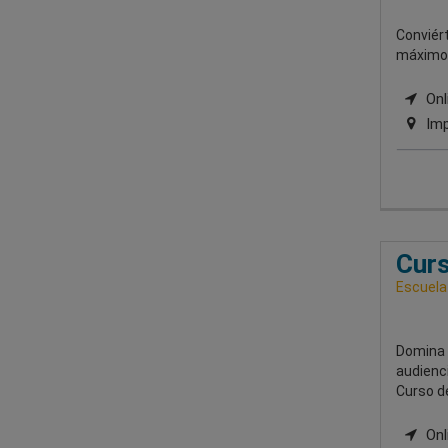
Conviért
máximo n
Onli
Imp
Curs
Escuela
Domina l
audienci
Curso de
Onli