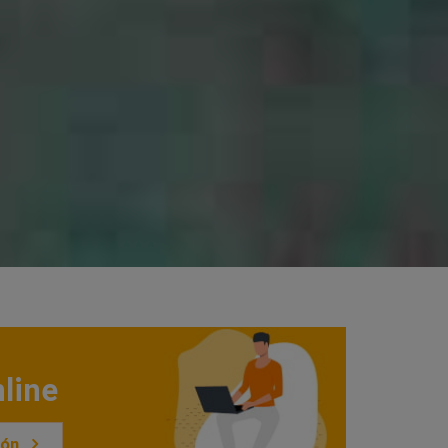
line
ión