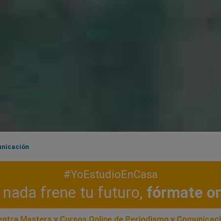
unicación
#YoEstudioEnCasa
nada frene tu futuro,
fórmate on
ntra Masters y Cursos Online de Periodismo y Comunicac