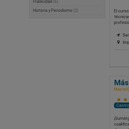
Publicidad
(6)
Historia y Periodismo
(2)
El curso
técnicas
profesio
Semi
Imp
Mást
MasterD
Centr
¡Sumérg
cualific