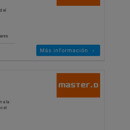
d al
gares
Más información
 a la
o el