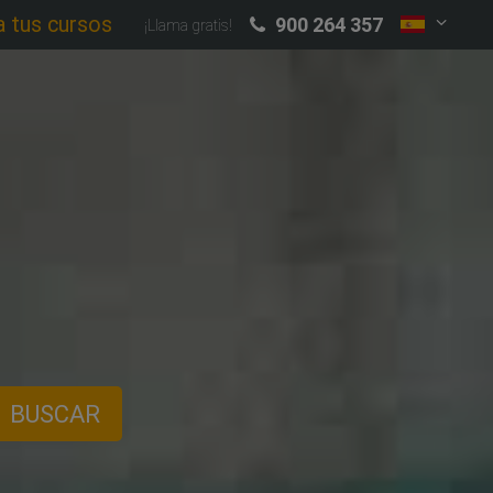
a tus cursos
900 264 357
¡Llama gratis!
BUSCAR