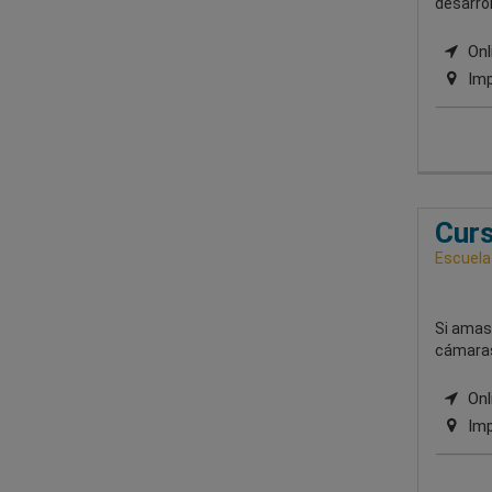
desarrol
Onli
Imp
Curs
Escuela
Si amas 
cámaras,
Onli
Imp