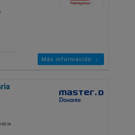
s
e
.
Más información
ria
rás la