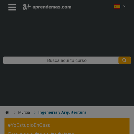
Murcia
Ingeniería y Arquitectura
#YoEstudioEnCasa