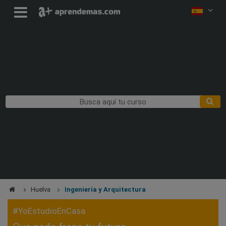
Huelva
Ingeniería y Arquitectura
#YoEstudioEnCasa