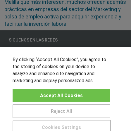
Melilla que más interesen, muchos ofrecen además
prácticas en empresas del sector del Marketing y
bolsa de empleo activa para adquirir experiencia y
facilitar la inserción laboral
SÍGUENOS EN LAS REDES
By clicking “Accept All Cookies”, you agree to
the storing of cookies on your device to
OTROS GRUPOS DE INTERES
analyze and enhance site navigation and
Muro de los idiomas
marketing and display personalized ads
Hablemos de empleo
Accept All Cookies
Locos por las becas
CENTROS DE FORMACIÓN
Reject All
Publicar cursos
Cookies Settings