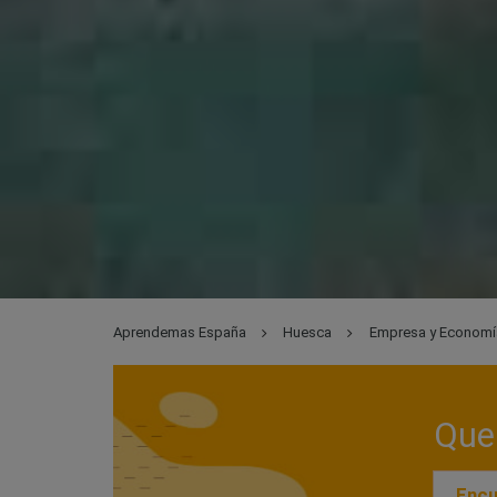
Aprendemas España
Huesca
Empresa y Economí
Que 
Encu