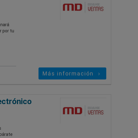
onará
 por tu
Más información
ectrónico
s
epárate