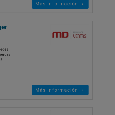
Más información
ger
redes
pierdas
!
Más información