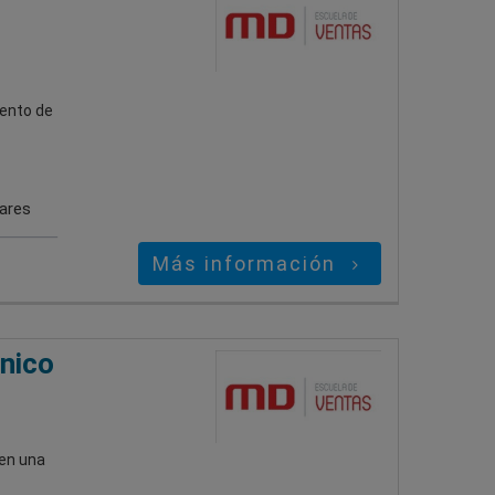
mento de
gares
Más información
nico
 en una