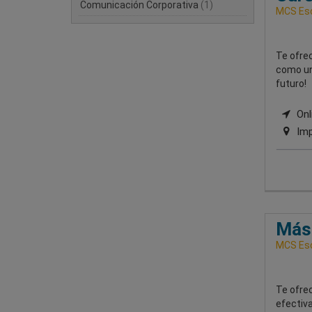
Comunicación Corporativa
(1)
MCS Esc
Te ofrec
como un 
futuro!
Onli
Imp
Mást
MCS Esc
Te ofre
efectiva