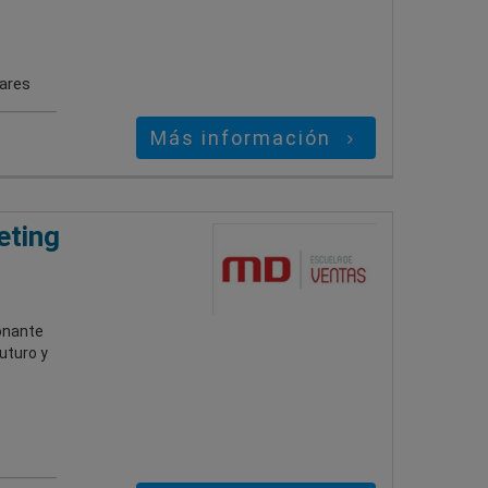
gares
Más información
eting
onante
uturo y