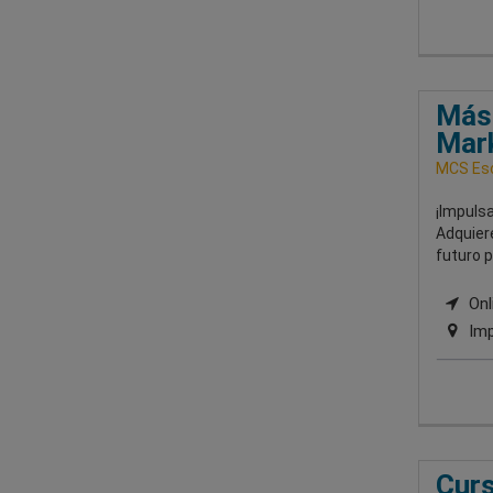
Mást
Mar
MCS Esc
¡Impulsa
Adquiere
futuro p
Onli
Imp
Curs