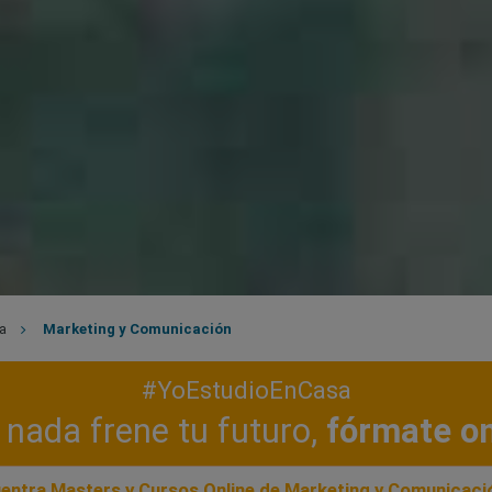
a
Marketing y Comunicación
#YoEstudioEnCasa
nada frene tu futuro,
fórmate on
entra Masters y Cursos Online de Marketing y Comunicaci