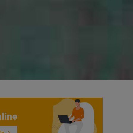
line
ón