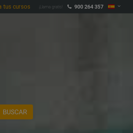
a tus cursos
900 264 357
¡Llama gratis!
BUSCAR