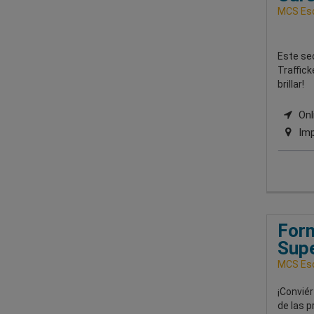
MCS Esc
Este se
Traffick
brillar!
Onli
Imp
Form
Supe
MCS Esc
¡Convié
de las p