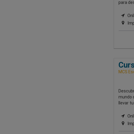
para des
Onli
Imp
Curs
MCS Esc
Descubr
mundo de
llevar tu
Onli
Imp