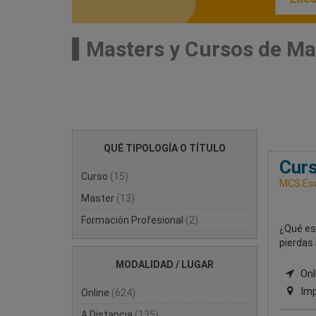
Masters y Cursos de M
QUÉ TIPOLOGÍA O TÍTULO
Curs
Curso
(15)
MCS Esc
Master
(13)
Formación Profesional
(2)
¿Qué est
pierdas 
MODALIDAD / LUGAR
Onli
Imp
Online
(624)
A Distancia
(135)