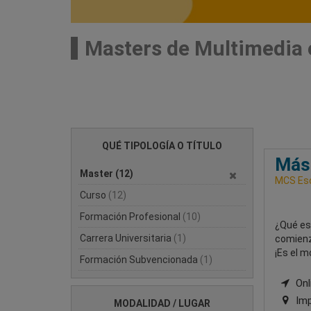
Masters de Multimedia 
QUÉ TIPOLOGÍA O TÍTULO
Mást
Master
(12)
MCS Esc
Curso
(12)
Formación Profesional
(10)
¿Qué esp
Carrera Universitaria
(1)
comienz
¡Es el m
Formación Subvencionada
(1)
Onli
Imp
MODALIDAD / LUGAR