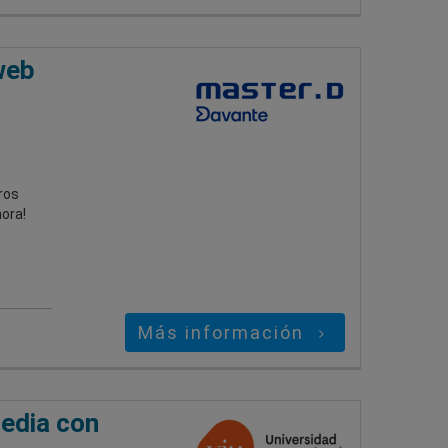
web
ros
hora!
Más información
media con