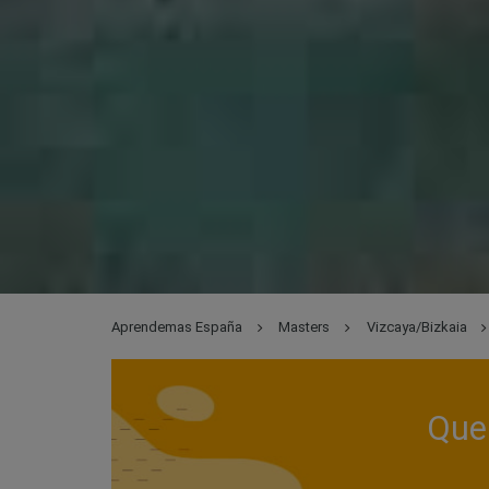
Aprendemas España
Masters
Vizcaya/Bizkaia
Que 