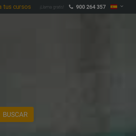
a tus cursos
900 264 357
¡Llama gratis!
BUSCAR