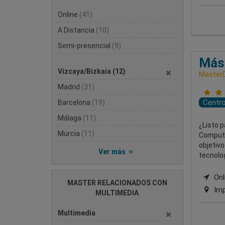
Online
(41)
A Distancia
(10)
Semi-presencial
(9)
Mást
Vizcaya/Bizkaia
(12)
MasterD
Madrid
(31)
Centr
Barcelona
(19)
Málaga
(11)
¿Listo p
Murcia
(11)
Computi
objetivo
Ver más
tecnolog
Onli
MASTER RELACIONADOS CON
Imp
MULTIMEDIA
Multimedia