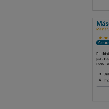
Más
MasterD
Centr
Recibir
para res
nuestra 
Onl
Imp