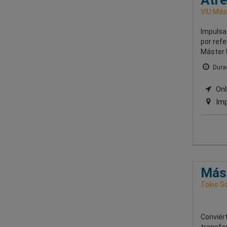
Atr
VIU Mást
Impulsa
por refe
Máster 
Durac
Onli
Imp
Mást
Tokio S
Conviért