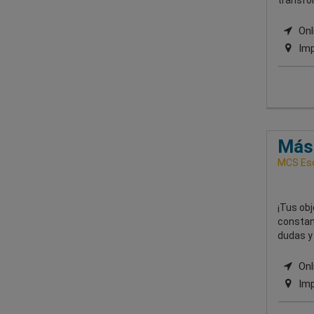
transfor
Onl
Imp
Más
MCS Esc
¡Tus obj
constan
dudas y
Onli
Imp