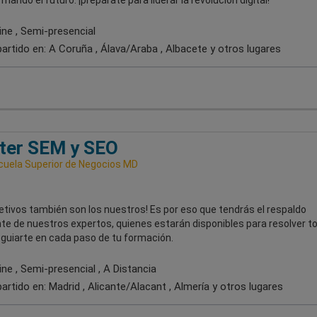
mando el futuro: ¡prepárate para liderar la revolución digital!
ine , Semi-presencial
artido en:
A Coruña , Álava/Araba , Albacete
y otros lugares
ter SEM y SEO
uela Superior de Negocios MD
etivos también son los nuestros! Es por eso que tendrás el respaldo
te de nuestros expertos, quienes estarán disponibles para resolver t
 guiarte en cada paso de tu formación.
ne , Semi-presencial , A Distancia
artido en:
Madrid , Alicante/Alacant , Almería
y otros lugares