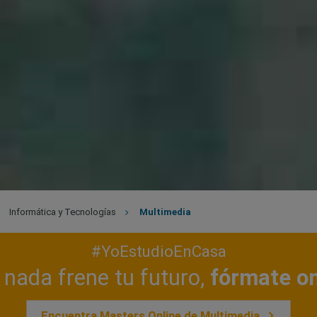
Informática y Tecnologías
Multimedia
#YoEstudioEnCasa
nada frene tu futuro,
fórmate on
Encuentra Masters Online de Multimedia