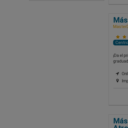
Mást
MasterD
Centr
¡Da el 
graduado
Onli
Imp
Mást