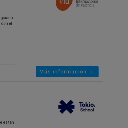
 guiada
 con el
Más información
ue están