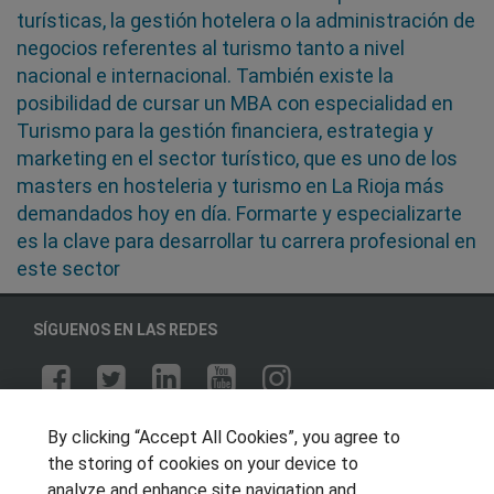
turísticas, la gestión hotelera o la administración de
negocios referentes al turismo tanto a nivel
nacional e internacional. También existe la
posibilidad de cursar un MBA con especialidad en
Turismo para la gestión financiera, estrategia y
marketing en el sector turístico, que es uno de los
masters en hosteleria y turismo en La Rioja más
demandados hoy en día. Formarte y especializarte
es la clave para desarrollar tu carrera profesional en
este sector
SÍGUENOS EN LAS REDES
OTROS GRUPOS DE INTERES
By clicking “Accept All Cookies”, you agree to
the storing of cookies on your device to
Muro de los idiomas
analyze and enhance site navigation and