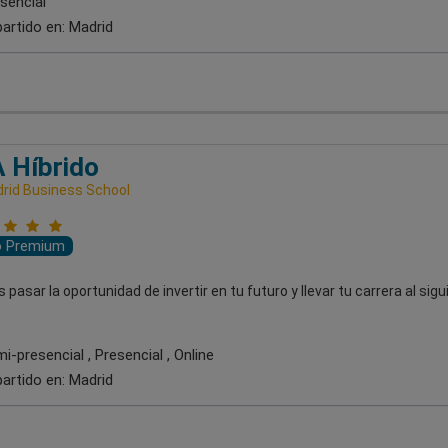
sencial
artido en:
Madrid
 Híbrido
rid Business School
o Premium
s pasar la oportunidad de invertir en tu futuro y llevar tu carrera al sig
-presencial , Presencial , Online
artido en:
Madrid