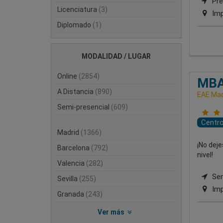
Pre
Licenciatura
(3)
Imp
Diplomado
(1)
MODALIDAD / LUGAR
Online
(2854)
MBA
A Distancia
(890)
EAE Mad
Semi-presencial
(609)
Centr
Madrid
(1366)
¡No deje
Barcelona
(792)
nivel!
Valencia
(282)
Semi
Sevilla
(255)
Imp
Granada
(243)
Ver más