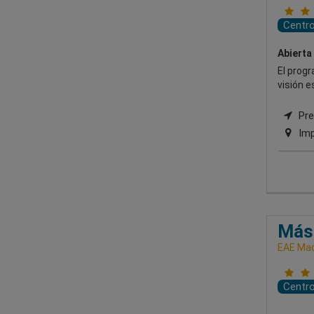
Centr
Abierta
El progr
visión e
Pre
Imp
Mást
EAE Mad
Centr