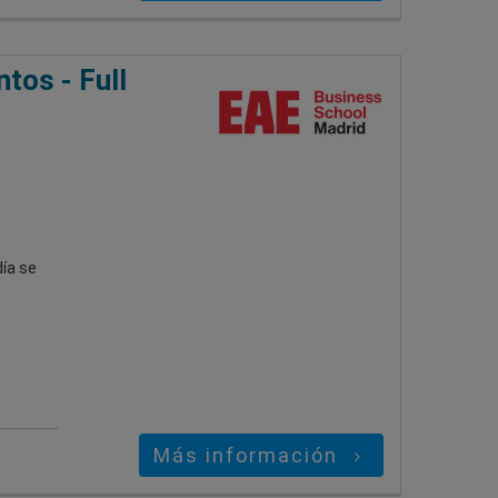
tos - Full
ía se
Más información