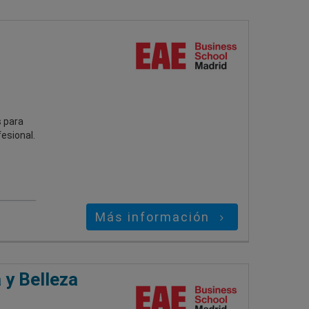
 para
esional.
Más información
 y Belleza