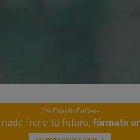
#YoEstudioEnCasa
nada frene tu futuro,
fórmate on
Encuentra Masters Online