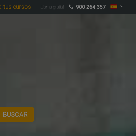
a tus cursos
900 264 357
¡Llama gratis!
BUSCAR