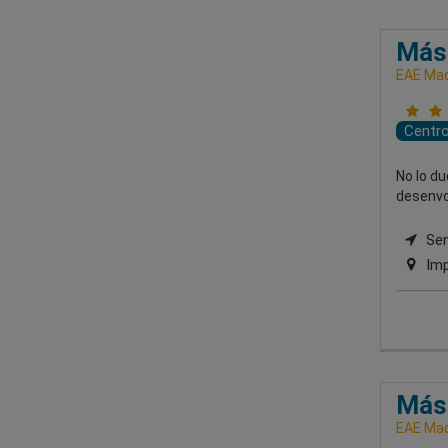
Mást
EAE Mad
Centr
No lo d
desenvol
Semi
Imp
Mást
EAE Mad