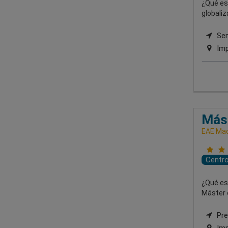
¿Qué esp
globali
Semi
Imp
Mást
EAE Mad
Centr
¿Qué es
Máster 
Pre