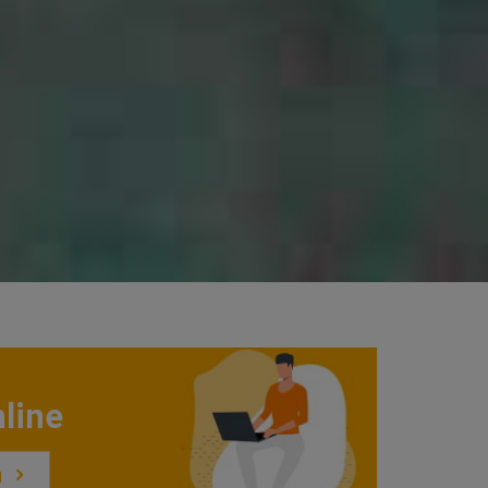
line
g