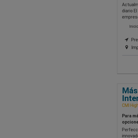
Actualme
diario E
empresar
Inici
Pre
Imp
Mást
Inte
CMI Hig
Para má
opcione
Perfecc
innovad