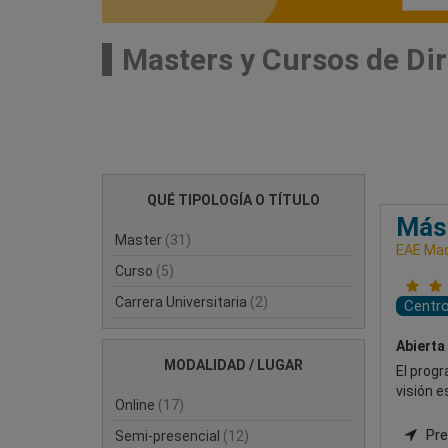
Masters y Cursos de Di
QUÉ TIPOLOGÍA O TÍTULO
Mást
Master
(31)
EAE Mad
Curso
(5)
Carrera Universitaria
(2)
Centr
Abierta
MODALIDAD / LUGAR
El progr
visión e
Online
(17)
Pre
Semi-presencial
(12)