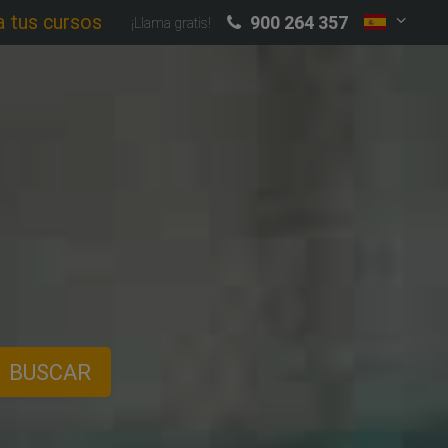
a tus cursos
900 264 357
¡Llama gratis!
BUSCAR