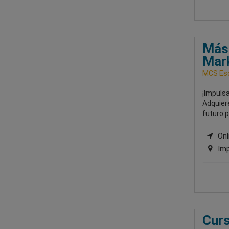
Mást
Mar
MCS Esc
¡Impulsa
Adquiere
futuro p
Onli
Imp
Curs