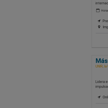
internac
Horar
Pres
Imp
Mást
UNIR, la
Lidera e
impulsar
Onl