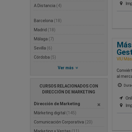
Imp
A Distancia
(4)
Barcelona
(18)
Madrid
(18)
Málaga
(7)
Mást
Sevilla
(6)
Gest
Córdoba
(5)
VIU Mást
Ver más
Conviért
al merc
Durac
CURSOS RELACIONADOS CON
DIRECCIÓN DE MARKETING
Onli
Dirección de Marketing
Imp
Márketing digital
(145)
Comunicación Corporativa
(20)
Marketing y Ventas
(11)