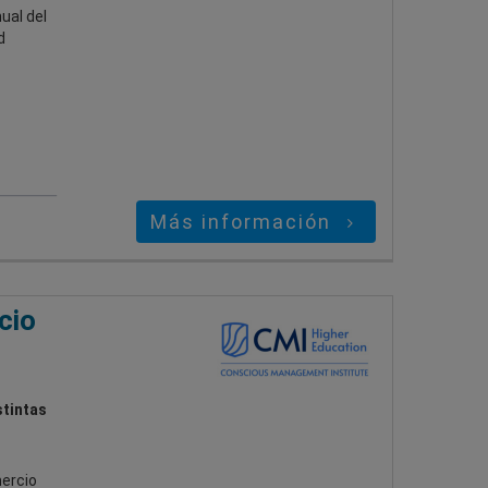
ual del
d
Más información
cio
stintas
ercio