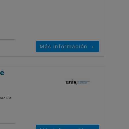
Más información
ve
paz de