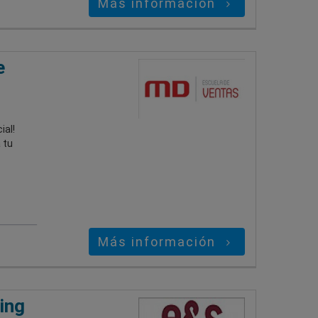
Más información
e
ial!
 tu
Más información
ing