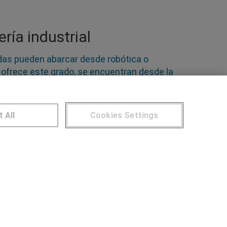
ría industrial
idas pueden abarcar desde robótica o
e ofrece este grado, se encuentran desde la
os. Algunas universidades y centros ofrecen
lige el grado que mejor se adapte a tus
parar instalaciones eléctrica, energéticas y
t All
Cookies Settings
NTROS DE FORMACIÓN
Publicar cursos
UARIOS
Aviso legal