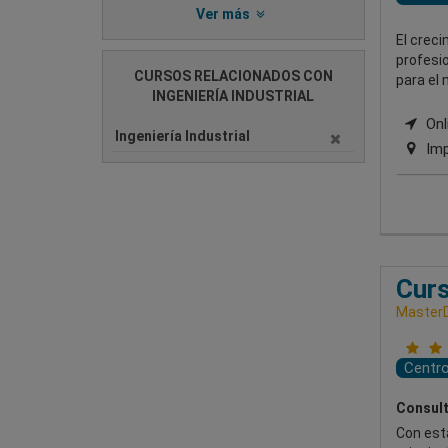
Ver más
El creci
profesio
CURSOS RELACIONADOS CON
para el
INGENIERÍA INDUSTRIAL
Onli
Ingeniería Industrial
Imp
Curs
MasterD
Centr
Consult
Con esta