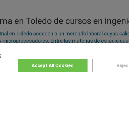
ma en Toledo de cursos en ingenie
strial en Toledo acceden a un mercado laboral cuyas sal
al y microprocesadores. Entre las materias de estudio qu
l control inteligente o el diseño de circuitos integrad
ciar el nivel del idioma y adquirir vocabulario técnico. E
g
e Electrónica que será capaz de construir, modificar y re
Accept All Cookies
Rejec
OTROS GRUPOS DE INTERES
CE
Muro de los idiomas
Hablemos de empleo
US
Locos por las becas