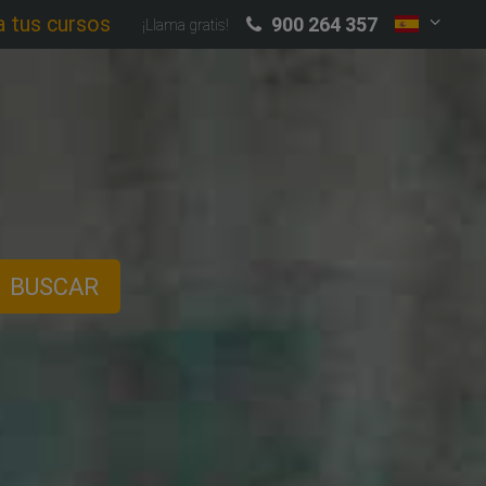
a tus cursos
900 264 357
¡Llama gratis!
BUSCAR