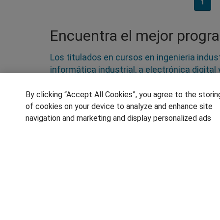
1
Encuentra el mejor progra
Los titulados en cursos en ingenieria indu
informática industrial, a electrónica digit
mecánica de máquinas y estructuras hasta e
esta titulación también en inglés para poten
By clicking “Accept All Cookies”, you agree to the storin
objetivos y fórmate para ser un ingeniero d
of cookies on your device to analyze and enhance site
plantas industriales
navigation and marketing and display personalized ads
SÍGUENOS EN LAS REDES