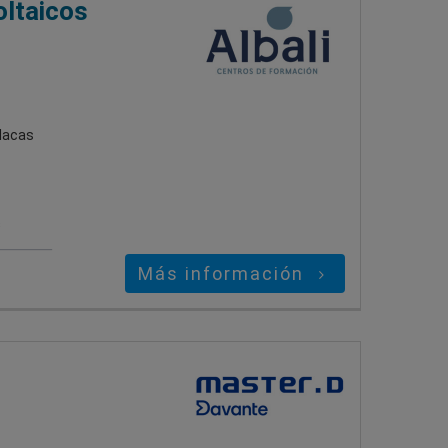
oltaicos
placas
s
Más información