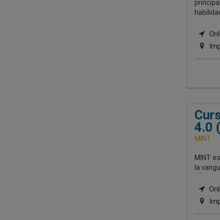
principa
habilida
Onli
Imp
Curs
4.0 
MINT
MINT es 
la vangu
Onl
Imp