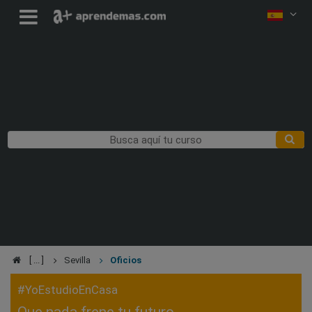
Sevilla
Oficios
#YoEstudioEnCasa
Que nada frene tu futuro,