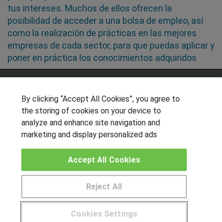
tus intereses. Muchos de ellos ofrecen la
posibilidad de acceder a una bolsa de empleo, así
como la realización de prácticas en las mejores
empresas de cada sector, para que puedas aplicar y
poner en práctica los conocimientos adquiridos
SÍGUENOS EN LAS REDES
By clicking “Accept All Cookies”, you agree to
the storing of cookies on your device to
analyze and enhance site navigation and
OTROS GRUPOS DE INTERES
marketing and display personalized ads
Muro de los idiomas
Accept All Cookies
Hablemos de empleo
Locos por las becas
Reject All
CENTROS DE FORMACIÓN
Cookies Settings