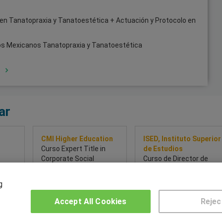
en Tanatopraxia y Tanatoestética + Actuación y Protocolo en
dos Mexicanos Tanatopraxia y Tanatoestética
o
ar
CMI Higher Education
ISED, Instituto Superior
Curso Expert Title in
de Estudios
Corporate Social
Curso de Director de
Responsibility and
Seguridad Integral
avés de
Sustainability
g
 desde
l
Accept All Cookies
Rejec
so
Sobre este curso
Sobre este curso