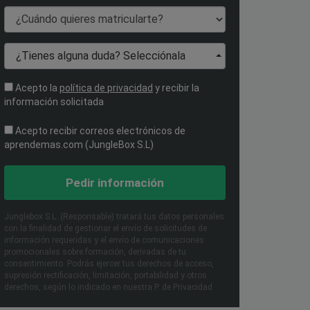
¿Cuándo quieres matricularte?
¿Tienes alguna duda? Selecciónala
Acepto la
política de privacidad
y recibir la
información solicitada
Acepto recibir correos electrónicos de
aprendemas.com (JungleBox S.L)
Pedir información
Junglebox S.L. (Responsable) tratará tus datos personales
con la finalidad de gestionar el envío de solicitudes de
información requeridas y el envío de comunicaciones
promocionales sobre formación, derivadas de tu
consentimiento. Podrás ejercer tus derechos de acceso,
supresión rectificación, limitación, portabilidad y otros
derechos, según lo indicado en nuestra P. de Privacidad​