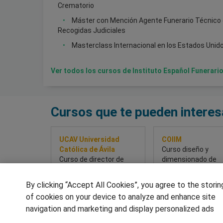
Crematorio
Máster con Mención Agente Funerario Técnico 
Recogidas Judiciales
Masterclass Internacional en los Estados Uni
Ver todos los cursos de Instituto Español Funerari
Cursos que te pueden interes
UCAV Universidad
COIIM
Católica de Ávila
Curso diseño y
Curso de director de
dimensionado de
Seguridad Privada
instalaciones de
climatización a tr
By clicking “Accept All Cookies”, you agree to the storin
un caso práctico y
of cookies on your device to analyze and enhance site
el punto de vista de
navigation and marketing and display personalized ads
ahorro energético
Sobre este curso
Sobre este cur