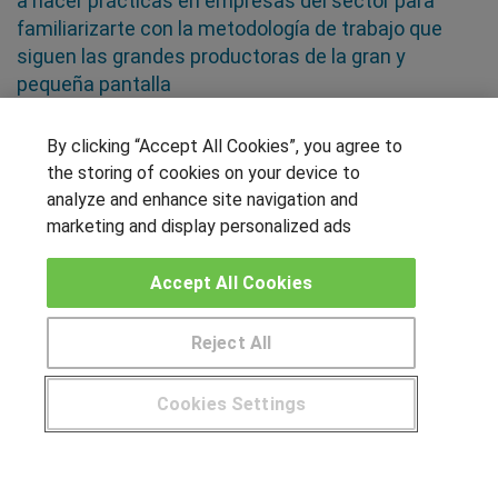
a hacer prácticas en empresas del sector para
familiarizarte con la metodología de trabajo que
siguen las grandes productoras de la gran y
pequeña pantalla
By clicking “Accept All Cookies”, you agree to
SÍGUENOS EN LAS REDES
the storing of cookies on your device to
analyze and enhance site navigation and
marketing and display personalized ads
OTROS GRUPOS DE INTERES
Accept All Cookies
Muro de los idiomas
Hablemos de empleo
Reject All
Locos por las becas
Cookies Settings
CENTROS DE FORMACIÓN
¿Tienes alguna duda?
900 264 357
Publicar cursos