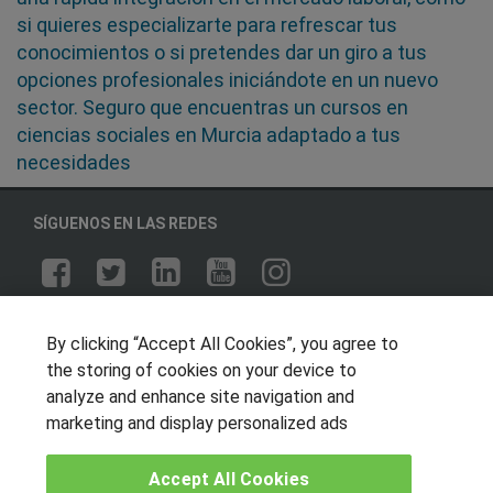
si quieres especializarte para refrescar tus
conocimientos o si pretendes dar un giro a tus
opciones profesionales iniciándote en un nuevo
sector. Seguro que encuentras un cursos en
ciencias sociales en Murcia adaptado a tus
necesidades
SÍGUENOS EN LAS REDES
OTROS GRUPOS DE INTERES
By clicking “Accept All Cookies”, you agree to
Muro de los idiomas
the storing of cookies on your device to
analyze and enhance site navigation and
Hablemos de empleo
marketing and display personalized ads
Locos por las becas
Accept All Cookies
CENTROS DE FORMACIÓN