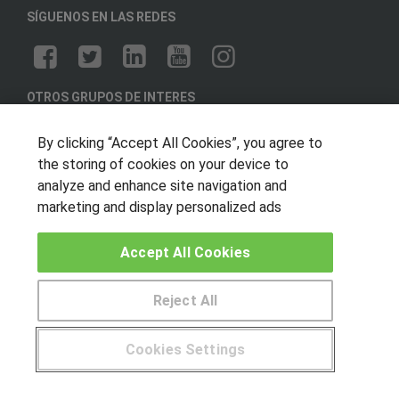
SÍGUENOS EN LAS REDES
OTROS GRUPOS DE INTERES
Muro de los idiomas
By clicking “Accept All Cookies”, you agree to
Hablemos de empleo
the storing of cookies on your device to
analyze and enhance site navigation and
Locos por las becas
marketing and display personalized ads
CENTROS DE FORMACIÓN
Accept All Cookies
Publicar cursos
Reject All
USUARIOS
Aviso legal
Cookies Settings
Canal ético
¿Tienes alguna duda?
900 264 357