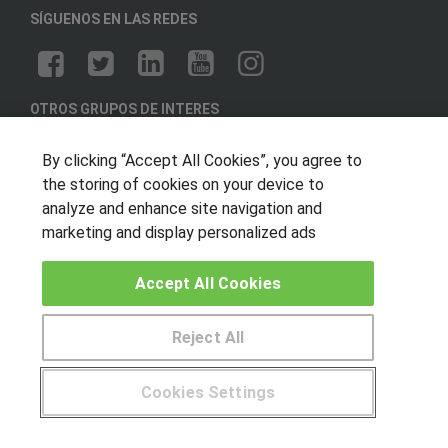
SÍGUENOS EN LAS REDES
OTROS GRUPOS DE INTERES
Muro de los idiomas
By clicking “Accept All Cookies”, you agree to
Hablemos de empleo
the storing of cookies on your device to
analyze and enhance site navigation and
Locos por las becas
marketing and display personalized ads
CENTROS DE FORMACIÓN
Accept All Cookies
Publicar cursos
Reject All
USUARIOS
Aviso legal
Cookies Settings
Canal ético
¿Tienes alguna duda?
900 264 357