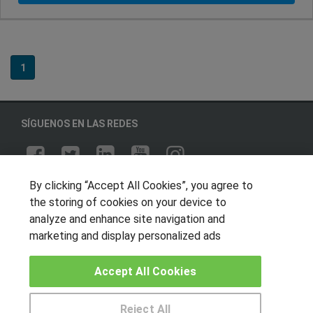
1
SÍGUENOS EN LAS REDES
By clicking “Accept All Cookies”, you agree to
OTROS GRUPOS DE INTERES
the storing of cookies on your device to
Muro de los idiomas
analyze and enhance site navigation and
marketing and display personalized ads
Hablemos de empleo
Locos por las becas
Accept All Cookies
CENTROS DE FORMACIÓN
Reject All