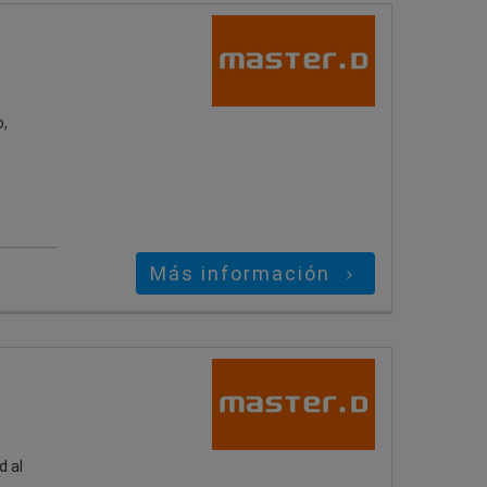
o,
Más información
d al