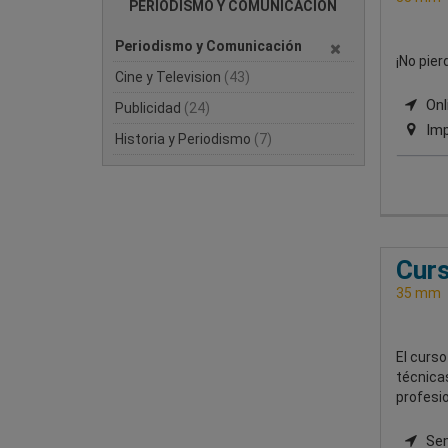
PERIODISMO Y COMUNICACIÓN
Periodismo y Comunicación
¡No pie
Cine y Television
(43)
Onli
Publicidad
(24)
Imp
Historia y Periodismo
(7)
Curs
35 mm
El curso
técnicas
profesio
Semi