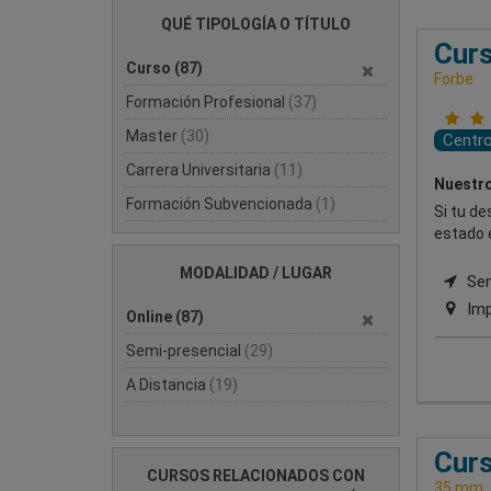
QUÉ TIPOLOGÍA O TÍTULO
Curs
Curso
(87)
Forbe
Formación Profesional
(37)
Master
(30)
Centr
Carrera Universitaria
(11)
Nuestro
Formación Subvencionada
(1)
Si tu de
estado e
MODALIDAD / LUGAR
Semi
Imp
Online
(87)
Semi-presencial
(29)
A Distancia
(19)
Curs
CURSOS RELACIONADOS CON
35 mm