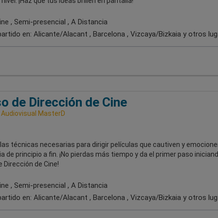
ivel. ¡Haz que tus ideas brillen en pantalla!
ne , Semi-presencial , A Distancia
artido en:
Alicante/Alacant , Barcelona , Vizcaya/Bizkaia
y otros lu
o de Dirección de Cine
 Audiovisual MasterD
as técnicas necesarias para dirigir películas que cautiven y emocionen
a de principio a fin. ¡No pierdas más tiempo y da el primer paso iniciand
 Dirección de Cine!
ne , Semi-presencial , A Distancia
artido en:
Alicante/Alacant , Barcelona , Vizcaya/Bizkaia
y otros lu