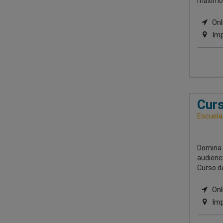
máximo n
Onli
Imp
Curs
Escuela
Domina l
audienci
Curso de
Onli
Imp