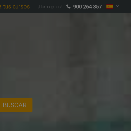
a tus cursos
900 264 357
¡Llama gratis!
BUSCAR