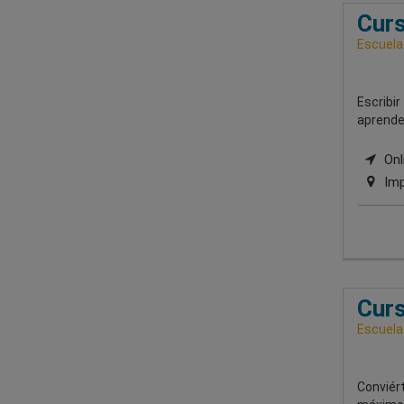
Curs
Escuela
Escribir
aprender
Onli
Imp
Curs
Escuela
Conviért