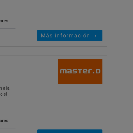
gares
Más información
 a la
o el
gares