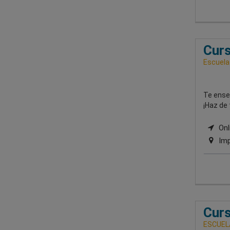
Curs
Escuela
Te enseñ
¡Haz de 
Onli
Imp
Curs
ESCUEL