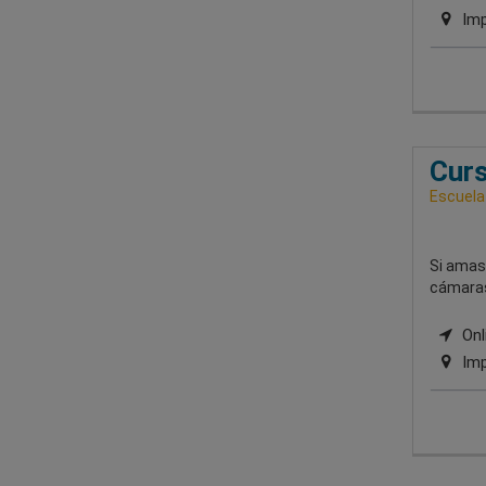
Imp
Curs
Escuela
Si amas 
cámaras,
Onli
Imp