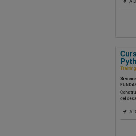
A Di
Curs
Pyt
Training
Si vien
FUNDAE
Constru
del desar
A Di