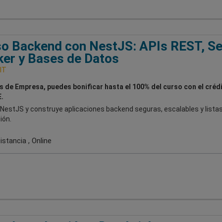
o Backend con NestJS: APIs REST, Se
er y Bases de Datos
IT
es de Empresa, puedes bonificar hasta el 100% del curso con el créd
.
NestJS y construye aplicaciones backend seguras, escalables y lista
ión.
stancia , Online