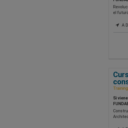
Revoluci
el futuro
A Di
Curs
cons
Training
Si vien
FUNDAE
Construy
Architec