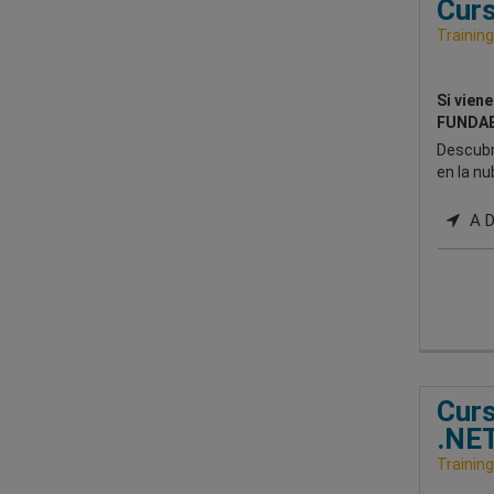
Curs
Training
Si vien
FUNDAE
Descubr
en la nu
A Di
Curs
.NET
Training