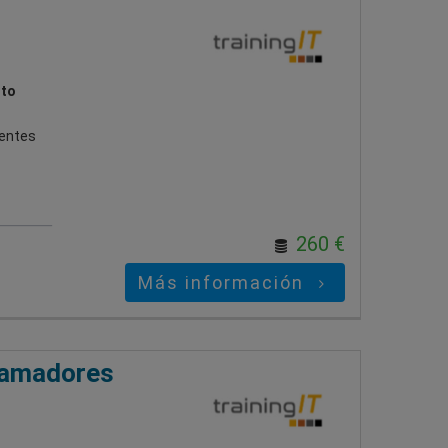
ito
gentes
260 €
Más información
ramadores