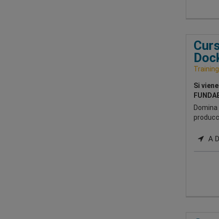
Curs
Dock
Training
Si vien
FUNDAE
Domina 
producc
A Di