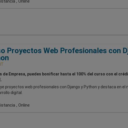
stancia , Online
o Proyectos Web Profesionales con D
hon
IT
es de Empresa, puedes bonificar hasta el 100% del curso con el créd
.
ye proyectos web profesionales con Django y Python y destaca en el
rollo digital.
stancia , Online