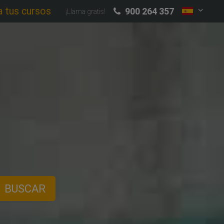
a tus cursos
900 264 357
¡Llama gratis!
BUSCAR