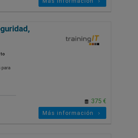
Más información
guridad,
ito
s para
375 €
Más información