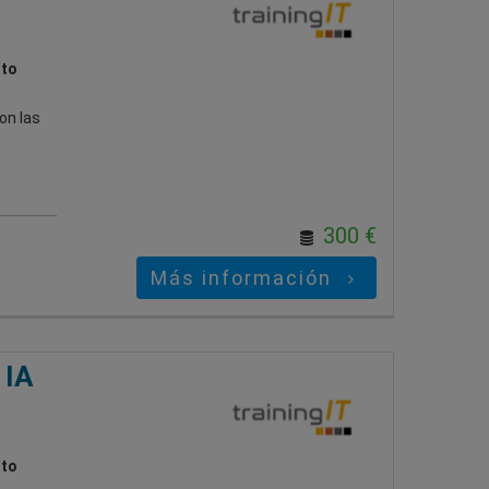
ito
on las
300 €
Más información
 IA
ito