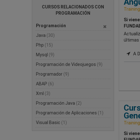
Angu
CURSOS RELACIONADOS CON
Training
PROGRAMACIÓN
Si vien
Programación
FUNDAE
Actualí
Java
(30)
últimas 
Php
(15)
A Di
Mysql
(9)
Programación de Videojuegos
(9)
Programador
(9)
ABAP
(6)
Xml
(3)
Programación Java
(2)
Curs
Programación de Aplicaciones
(1)
Gene
Visual Basic
(1)
Training
Si vien
FUNDAE