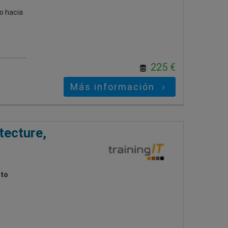
o hacia
225 €
Más información
tecture,
ito
e