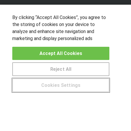
OTROS GRUPOS DE INTERES
By clicking “Accept All Cookies”, you agree to
Muro de los idiomas
the storing of cookies on your device to
Hablemos de empleo
analyze and enhance site navigation and
Locos por las becas
marketing and display personalized ads
CENTROS DE FORMACIÓN
Accept All Cookies
Publicar cursos
Reject All
USUARIOS
Cookies Settings
Aviso legal
¿Tienes alguna duda?
900 264 357
Canal ético
© Aprendemas.com -
Aviso legal