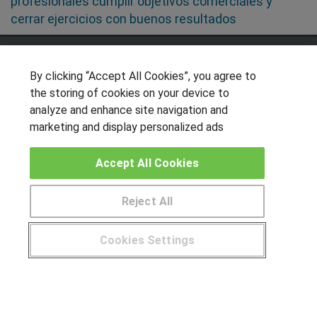
profesionales cumplir objetivos comerciales y
cerrar ejercicios con buenos resultados
SÍGUENOS EN LAS REDES
By clicking “Accept All Cookies”, you agree to
the storing of cookies on your device to
analyze and enhance site navigation and
OTROS GRUPOS DE INTERES
marketing and display personalized ads
Muro de los idiomas
Accept All Cookies
Hablemos de empleo
Locos por las becas
Reject All
CENTROS DE FORMACIÓN
Cookies Settings
Publicar cursos
¿Tienes alguna duda?
900 264 357
USUARIOS