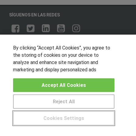
SÍGUENOS EN LAS REDES
OTROS GRUPOS DE INTERES
By clicking “Accept All Cookies”, you agree to
Muro de los idiomas
the storing of cookies on your device to
analyze and enhance site navigation and
Hablemos de empleo
marketing and display personalized ads
Locos por las becas
Accept All Cookies
CENTROS DE FORMACIÓN
Publicar cursos
Reject All
USUARIOS
Cookies Settings
Aviso legal
¿Tienes alguna duda?
900 264 357