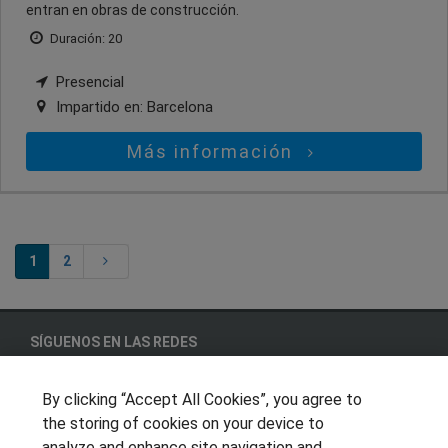
entran en obras de construcción.
Duración: 20
Presencial
Impartido en:
Barcelona
Más información
1
2
SÍGUENOS EN LAS REDES
By clicking “Accept All Cookies”, you agree to
the storing of cookies on your device to
OTROS GRUPOS DE INTERES
analyze and enhance site navigation and