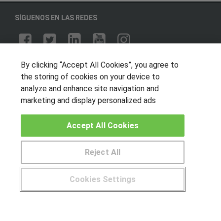
SÍGUENOS EN LAS REDES
OTROS GRUPOS DE INTERES
By clicking “Accept All Cookies”, you agree to
the storing of cookies on your device to
Muro de los idiomas
analyze and enhance site navigation and
Hablemos de empleo
marketing and display personalized ads
Locos por las becas
Accept All Cookies
CENTROS DE FORMACIÓN
Reject All
Publicar cursos
Cookies Settings
USUARIOS
¿Tienes alguna duda?
900 264 357
Aviso legal
Canal ético