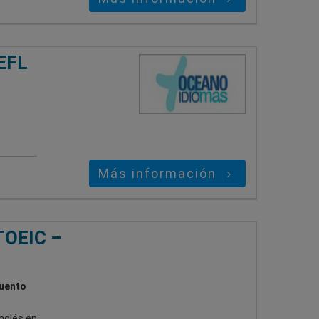
EFL
Más información
TOEIC –
cuento
nglés en