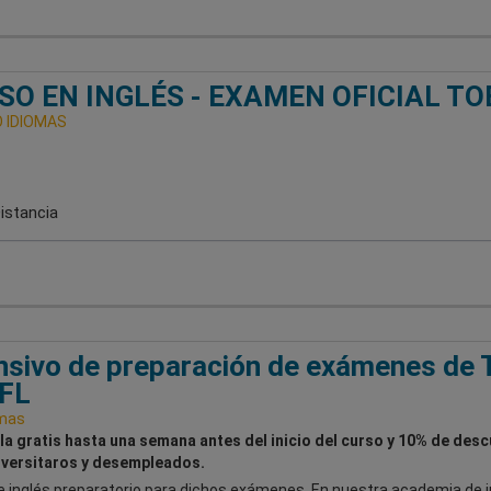
SO EN INGLÉS - EXAMEN OFICIAL TO
 IDIOMAS
istancia
nsivo de preparación de exámenes de 
FL
omas
la gratis hasta una semana antes del inicio del curso y 10% de des
iversitaros y desempleados.
e inglés preparatorio para dichos exámenes. En nuestra academia de i