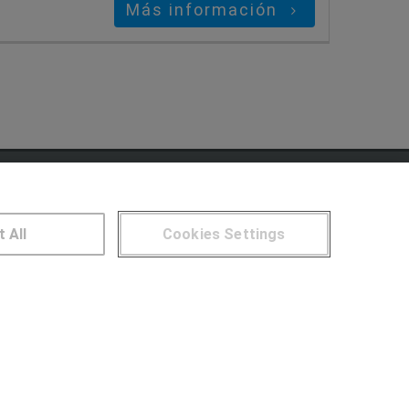
Más información
NTROS DE FORMACIÓN
t All
Cookies Settings
Publicar cursos
UARIOS
Aviso legal
Canal ético