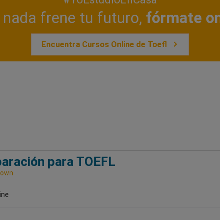
nada frene tu futuro,
fórmate on
Encuentra Cursos Online de Toefl
aración para TOEFL
town
ine