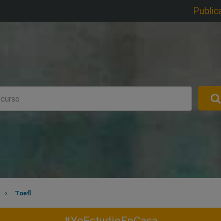
Public
Toefl
#YoEstudioEnCasa