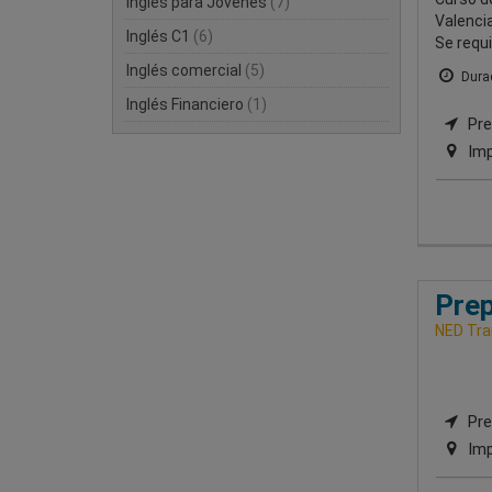
Inglés para Jóvenes
(7)
Valencia
Inglés C1
(6)
Se requi
Inglés comercial
(5)
Durac
Inglés Financiero
(1)
Pre
Imp
Prep
NED Tra
Pre
Imp