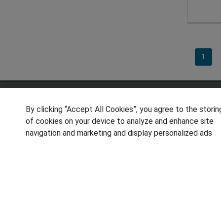
1
SÍGUENOS EN LAS REDES
By clicking “Accept All Cookies”, you agree to the storin
of cookies on your device to analyze and enhance site
navigation and marketing and display personalized ads