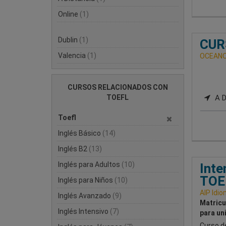
Online
(1)
Dublin
(1)
CUR
Valencia
(1)
OCEANO
CURSOS RELACIONADOS CON
TOEFL
A D
Toefl
Inglés Básico
(14)
Inglés B2
(13)
Inglés para Adultos
(10)
Inte
TOE
Inglés para Niños
(10)
AIP Idi
Inglés Avanzado
(9)
Matricu
Inglés Intensivo
(7)
para un
Curso d