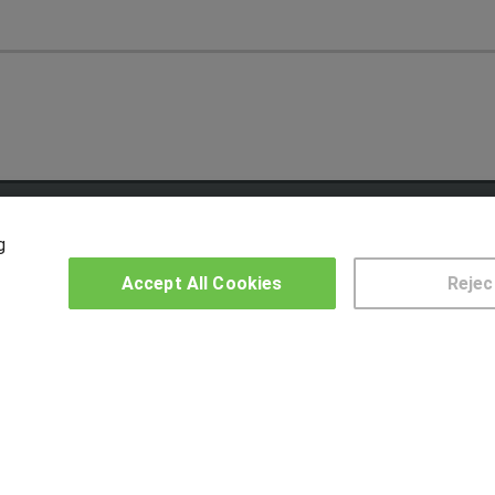
OTROS GRUPOS DE INTERES
CE
g
Accept All Cookies
Rejec
Muro de los idiomas
Hablemos de empleo
US
Locos por las becas
© Aprendemas.com -
Aviso legal