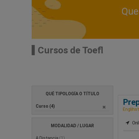
Que 
Cursos de Toefl
QUÉ TIPOLOGÍA O TÍTULO
Prep
Curso
(4)
Englihs
Onl
MODALIDAD / LUGAR
A Distancia
(1)