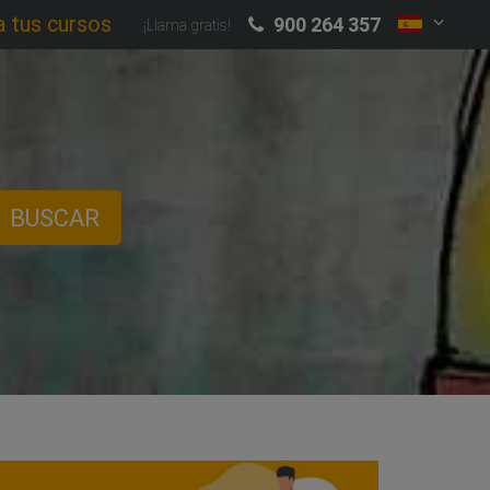
a tus cursos
900 264 357
¡Llama gratis!
BUSCAR