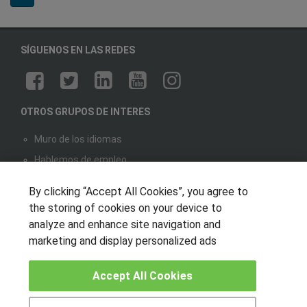
SÍGUENOS EN LAS REDES
OTROS GRUPOS DE INTERES
Muro de los idiomas
Hablemos de empleo
Locos por las becas
By clicking “Accept All Cookies”, you agree to
the storing of cookies on your device to
CENTROS DE FORMACIÓN
analyze and enhance site navigation and
marketing and display personalized ads
Publicar cursos
Accept All Cookies
USUARIOS
Aviso legal