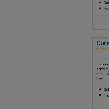
Onli
Imp
Curs
MCS Esc
Con nue
converti
mundo co
hoy!
Onli
Imp