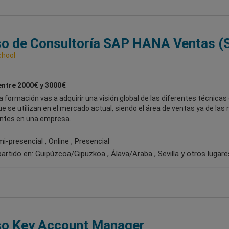
o de Consultoría SAP HANA Ventas (
chool
entre 2000€ y 3000€
 formación vas a adquirir una visión global de las diferentes técnicas
e se utilizan en el mercado actual, siendo el área de ventas ya de las
ntes en una empresa.
-presencial , Online , Presencial
artido en:
Guipúzcoa/Gipuzkoa , Álava/Araba , Sevilla
y otros lugare
so Key Account Manager