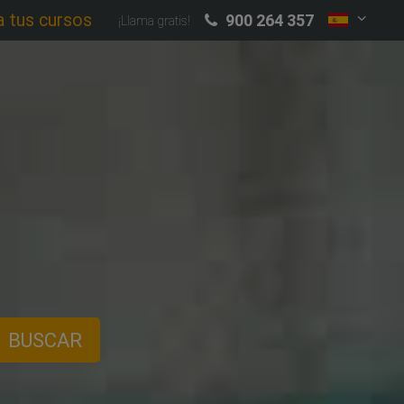
a tus cursos
900 264 357
¡Llama gratis!
BUSCAR