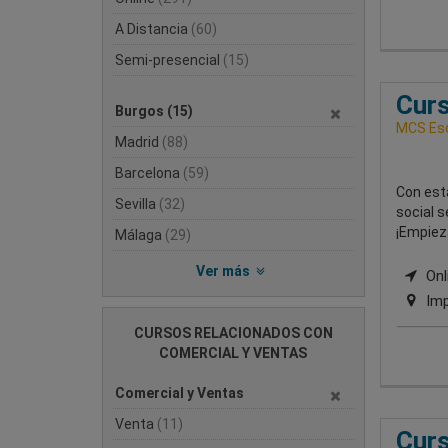
A Distancia
(60)
Semi-presencial
(15)
Curs
Burgos
(15)
MCS Esc
Madrid
(88)
Barcelona
(59)
Con est
Sevilla
(32)
social s
¡Empieza
Málaga
(29)
Ver más
Onli
Imp
CURSOS RELACIONADOS CON
COMERCIAL Y VENTAS
Comercial y Ventas
Venta
(11)
Cur