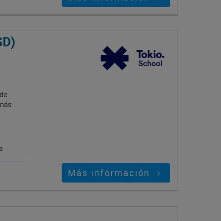
SD)
 de
 más
s
Más información