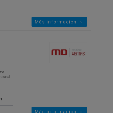
Más información
ivo
esional
es
Más información