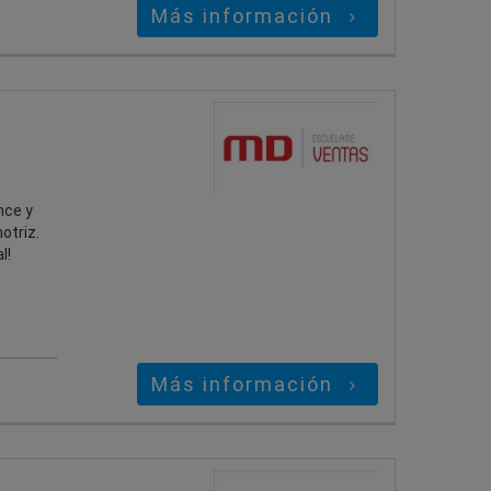
Más información
nce y
otriz.
l!
Más información