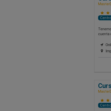
MasterD
Centr
Tenemos
cuenta c
Onl
Imp
Curs
MasterD
Centr