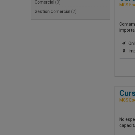
Comercial
(3)
MCS Esc
Gestión Comercial
(2)
Contamo
importa
Onli
Imp
Curs
MCS Esc
No espe
capacit