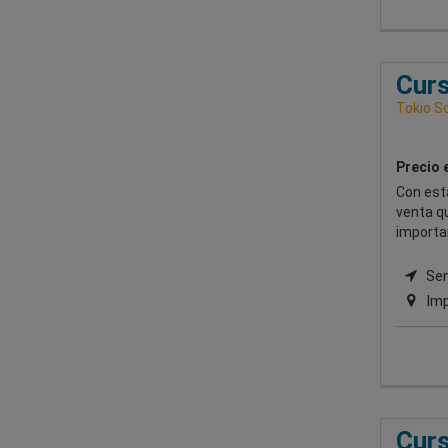
Curs
Tokio S
Precio 
Con esta
venta qu
importa
Semi
Imp
Cur