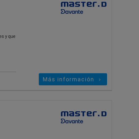
es y que
Más información