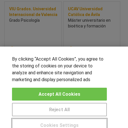
VIU Grados. Universidad
UCAV Universidad
Internacional de Valencia
Católica de Ávila
Grado Psicología
Máster universitario en
bioética y formación
Sobre este curso
Sobre este curso
By clicking “Accept All Cookies”, you agree to
Sinergia FP Online
the storing of cookies on your device to
Formación profesional en
analyze and enhance site navigation and
Técnico Superior en
marketing and display personalized ads
Higiene Bucodental
Accept All Cookies
Sobre este curso
Reject All
Pide más información al centro
SÍGUENOS EN LAS REDES
Cookies Settings