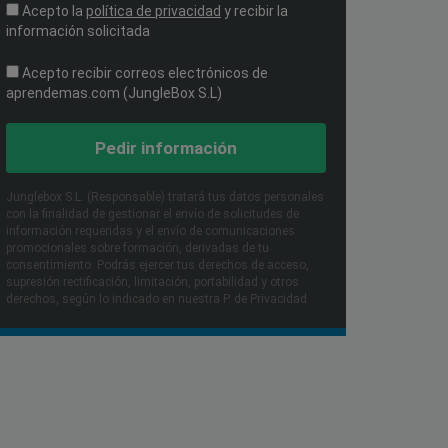
Acepto la
política de privacidad
y recibir la
información solicitada
Acepto recibir correos electrónicos de
aprendemas.com (JungleBox S.L)
Pedir información
Junglebox S.L. (Responsable) tratará tus datos personales
con la finalidad de gestionar el envío de solicitudes de
información requeridas y el envío de comunicaciones
promocionales sobre formación, derivadas de tu
consentimiento. Podrás ejercer tus derechos de acceso,
supresión rectificación, limitación, portabilidad y otros
derechos, según lo indicado en nuestra P. de Privacidad​