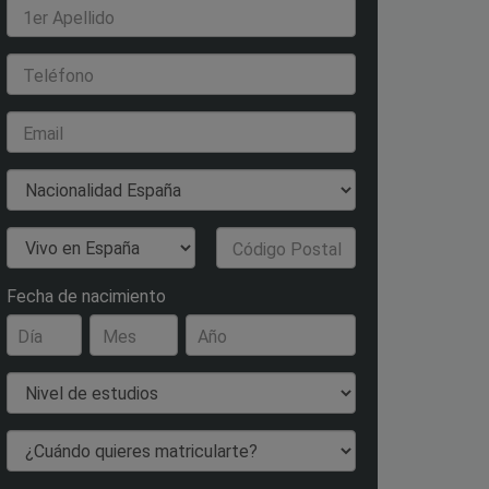
1er Apellido
Teléfono
Email
Nacionalidad
País de Residencia
Código Postal
Fecha de nacimiento
Día
Mes
Año
Nivel de estudios
¿Cuándo quieres matricularte?