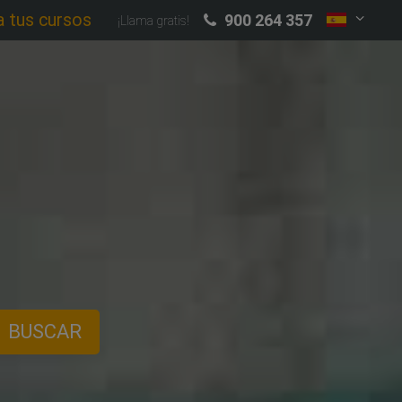
a tus cursos
900 264 357
¡Llama gratis!
BUSCAR