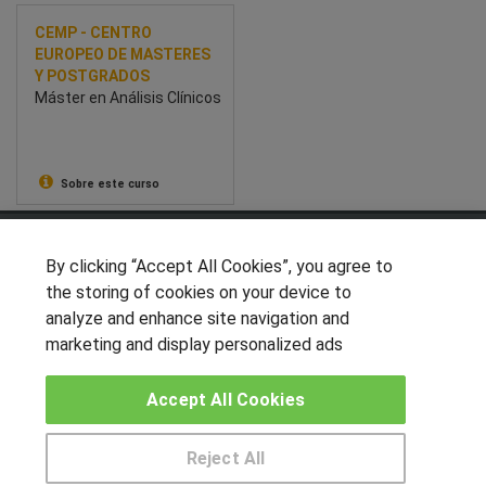
CEMP - CENTRO
EUROPEO DE MASTERES
Y POSTGRADOS
Máster en Análisis Clínicos
Sobre este curso
SÍGUENOS EN LAS REDES
By clicking “Accept All Cookies”, you agree to
the storing of cookies on your device to
analyze and enhance site navigation and
marketing and display personalized ads
OTROS GRUPOS DE INTERES
Muro de los idiomas
Accept All Cookies
Hablemos de empleo
Locos por las becas
Reject All