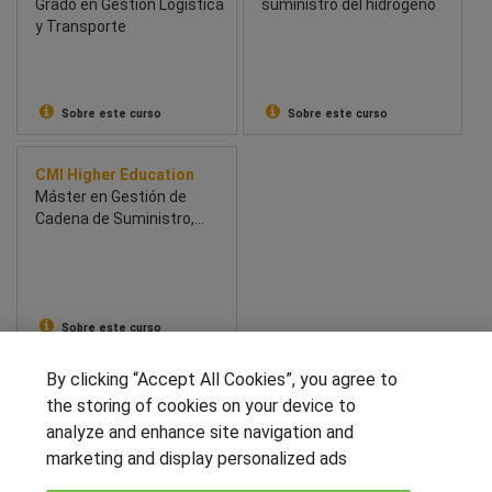
Grado en Gestión Logística
suministro del hidrogeno
y Transporte
Sobre este curso
Sobre este curso
CMI Higher Education
Máster en Gestión de
Cadena de Suministro,
Logística y Comercio
Internacional
Sobre este curso
By clicking “Accept All Cookies”, you agree to
SÍGUENOS EN LAS REDES
the storing of cookies on your device to
analyze and enhance site navigation and
marketing and display personalized ads
OTROS GRUPOS DE INTERES