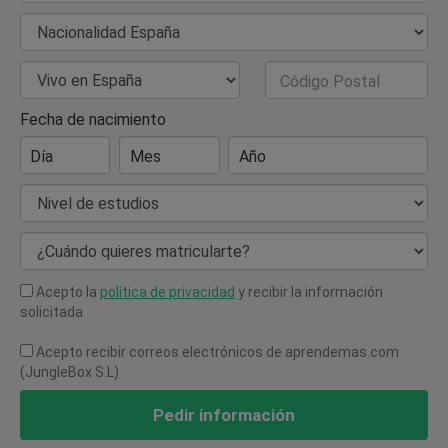
Nacionalidad
País de Residencia
Código Postal
Fecha de nacimiento
Día
Mes
Año
Nivel de estudios
¿Cuándo quieres matricularte?
Acepto la
política de privacidad
y recibir la información
solicitada
Acepto recibir correos electrónicos de aprendemas.com
(JungleBox S.L)
Pedir información