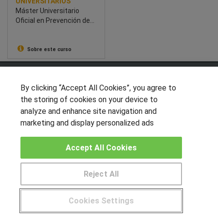
UNIVERSITARIOS
Máster Universitario
Oficial en Prevención de
Riesgos Laborales
Sobre este curso
SÍGUENOS EN LAS REDES
By clicking “Accept All Cookies”, you agree to
the storing of cookies on your device to
analyze and enhance site navigation and
OTROS GRUPOS DE INTERES
marketing and display personalized ads
Muro de los idiomas
Accept All Cookies
Hablemos de empleo
Locos por las becas
Reject All
Pide más información al centro
CENTROS DE FORMACIÓN
Cookies Settings
Publicar cursos
¿Tienes alguna duda?
900 264 357