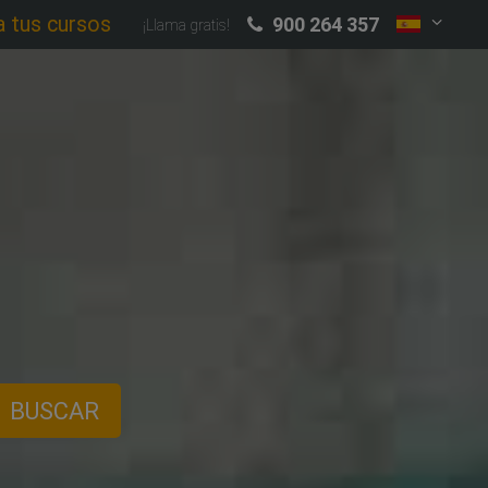
a tus cursos
900 264 357
¡Llama gratis!
BUSCAR