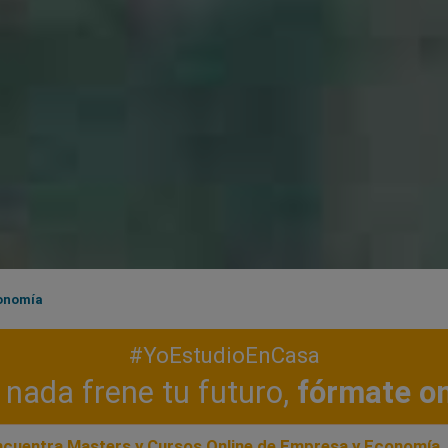
onomía
#YoEstudioEnCasa
nada frene tu futuro,
fórmate on
ncuentra Masters y Cursos Online de Empresa y Economía