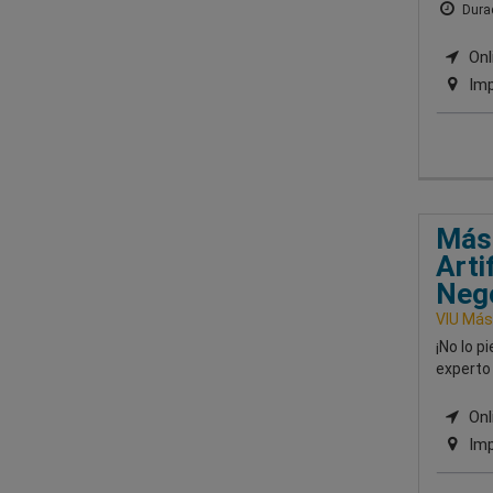
Durac
Onli
Imp
Mást
Arti
Neg
VIU Mást
¡No lo p
experto 
Onli
Imp