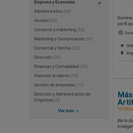
Empresa y Economía
Administrativo
(60)
Domina e
Gestión
(55)
perfil q
Comercio y márketing
(52)
Durac
Marketing y Comunicación
(51)
Onli
Comercial y Ventas
(32)
Imp
Dirección
(25)
Finanzas y Contabilidad
(25)
Atención al cliente
(14)
Gestión de empresas
(11)
Mást
Direccion y Administracion de
Empresas
(9)
Arti
VIU Mást
Ver más
¡No lo d
intelige