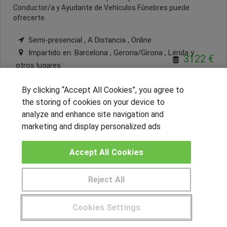
Conductor/a y Ayudante de Vehículos Fúnebres puede
ofrecerte.
Semi-presencial , A Distancia , Online
Impartido en:
Barcelona , Gerona/Girona , Lérida
y
3122 €
otros lugares
Más información
By clicking “Accept All Cookies”, you agree to
the storing of cookies on your device to
analyze and enhance site navigation and
marketing and display personalized ads
1
2
Accept All Cookies
© Aprendemas.com -
Aviso legal
Reject All
Cookies Settings