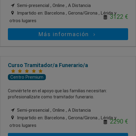
Semi-presencial , Online , A Distancia
Impartido en:
Barcelona , Gerona/Girona , Lérida
y
3122 €
otros lugares
Más información
Curso Tramitador/a Funerario/a
Centro Premium
Conviértete en el apoyo que las familias necesitan:
profesionalízate como tramitador funerario.
Semi-presencial , Online , A Distancia
Impartido en:
Barcelona , Gerona/Girona , Lérida
y
2290 €
otros lugares