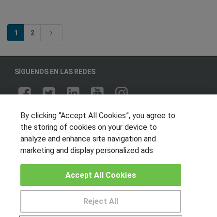
1
2
SÍGUENOS EN LAS REDES
By clicking “Accept All Cookies”, you agree to
OTROS GRUPOS DE INTERES
the storing of cookies on your device to
Muro de los idiomas
analyze and enhance site navigation and
Hablemos de empleo
marketing and display personalized ads
Locos por las becas
Accept All Cookies
CENTROS DE FORMACIÓN
Reject All
Publicar cursos