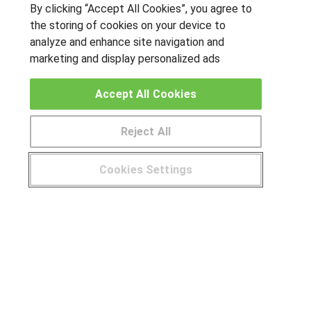
By clicking “Accept All Cookies”, you agree to
the storing of cookies on your device to
OTROS GRUPOS DE INTERES
analyze and enhance site navigation and
marketing and display personalized ads
Muro de los idiomas
Hablemos de empleo
Accept All Cookies
Locos por las becas
Reject All
CENTROS DE FORMACIÓN
Publicar cursos
Cookies Settings
¿Tienes alguna duda?
900 264 357
USUARIOS
Aviso legal
Canal ético
© Aprendemas.com -
Aviso legal