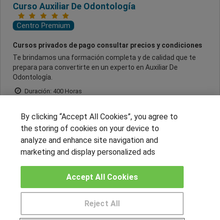
Curso Auxiliar De Odontología
Centro Premium
Cursos privados de pago consultar precios y condiciones
Te brindamos una formación completa y de calidad que te
prepara para convertirte en un experto en Auxiliar De
Odontología.
Duración: 400 Horas
Online , A Distancia
By clicking “Accept All Cookies”, you agree to
the storing of cookies on your device to
Más información
analyze and enhance site navigation and
marketing and display personalized ads
Accept All Cookies
1
2
3
4
5
6
7
8
9
Reject All