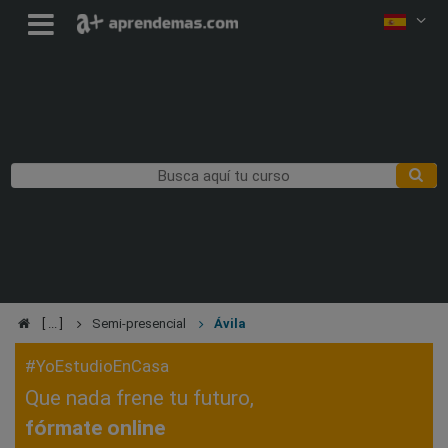
Semi-presencial
Ávila
#YoEstudioEnCasa
Que nada frene tu futuro,
fórmate online