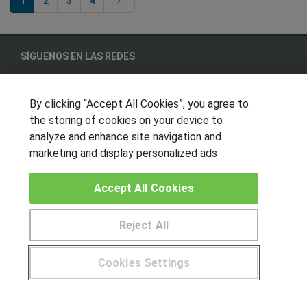
1
2
3
4
SÍGUENOS EN LAS REDES
By clicking “Accept All Cookies”, you agree to
OTROS GRUPOS DE INTERES
the storing of cookies on your device to
analyze and enhance site navigation and
Muro de los idiomas
marketing and display personalized ads
Hablemos de empleo
Locos por las becas
Accept All Cookies
CENTROS DE FORMACIÓN
Reject All
Publicar cursos
Cookies Settings
USUARIOS
¿Tienes alguna duda?
900 264 357