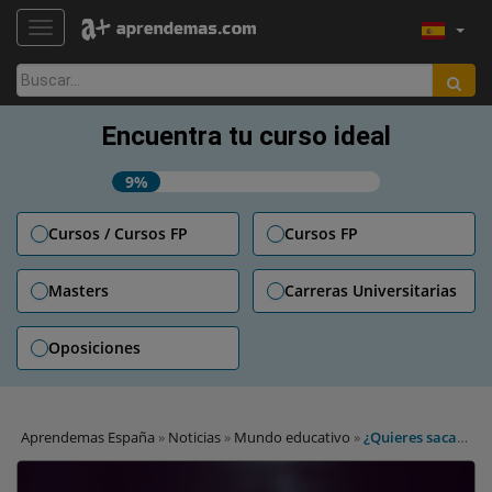
TOGGLE NAVIGATION
Buscar:
Encuentra tu curso ideal
9%
Cursos / Cursos FP
Cursos FP
Masters
Carreras Universitarias
Oposiciones
Aprendemas España
»
Noticias
»
Mundo educativo
»
¿Quieres sacar
mejores notas? Oxford te recomienda practicar sexo