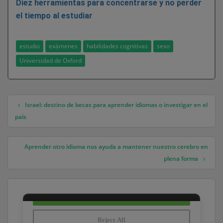
Diez herramientas para concentrarse y no perder
el tiempo al estudiar
estudio
exámenes
habilidades cognitivas
sexo
Universidad de Oxford
Israel: destino de becas para aprender idiomas o investigar en el
Navegación de entradas
país
Aprender otro idioma nos ayuda a mantener nuestro cerebro en
plena forma